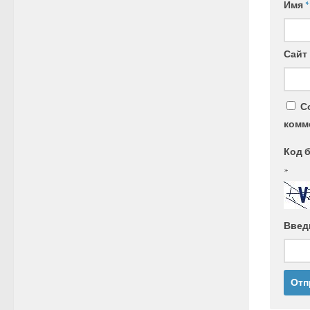
Имя
*
Сайт
С
комм
Код 
*
Введ