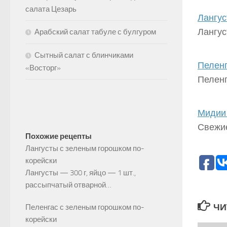
салата Цезарь
Лангус
Лангус
Арабский салат табуле с булгуром
Сытный салат с блинчиками
Пеленг
«Восторг»
Пеленг
Мидии 
Свежие
Похожие рецепты
Лангусты с зеленым горошком по-
корейски
Лангусты — 300 г, яйцо — 1 шт.,
рассыпчатый отварной…
ЧИ
Пеленгас с зеленым горошком по-
корейски