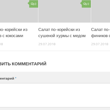
0
0
по-корейски из
Салат по-корейски из
Салат по-
в с кокосами
сушеной хурмы с медом
фиников 
18
29.07.2018
29.07.2018
ВИТЬ КОММЕНТАРИЙ
ентарий
*