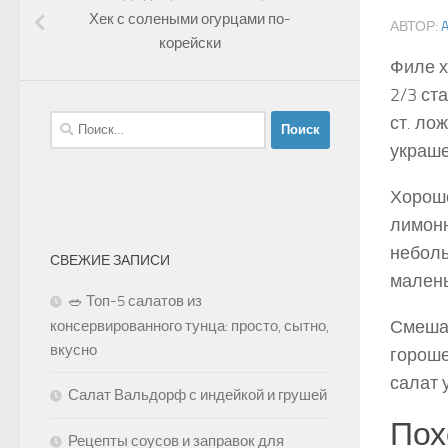
Хек с солеными огурцами по-
АВТОР:
корейски
Филе х
2/3 ст
ст. ло
Найти:
украше
Хорошо
лимонн
неболь
СВЕЖИЕ ЗАПИСИ
малень
🥗 Топ-5 салатов из
Смешай
консервированного тунца: просто, сытно,
вкусно
гороше
салат 
Салат Вальдорф с индейкой и грушей
Пох
Рецепты соусов и заправок для