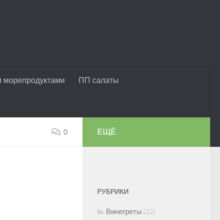
и морепродуктами
ПП салаты
0
ЕЩЁ
РУБРИКИ
Винегреты
(22)