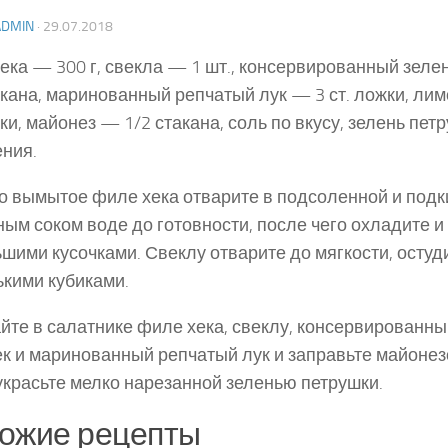
ADMIN
·
29.07.2018
ека — 300 г, свекла — 1 шт., консервированный зел
акана, маринованный репчатый лук — 3 ст. ложки, ли
жки, майонез — 1/2 стакана, соль по вкусу, зелень пет
ния.
 вымытое филе хека отварите в подсоленной и под­
ым соком воде до готовности, после чего охладите и
шими кусочками. Свеклу отварите до мягкости, остуд
кими кубиками.
те в салатнике филе хека, свеклу, консервированн
к и маринованный репчатый лук и заправьте майонез
украсьте мелко нарезанной зеленью петрушки.
ожие рецепты