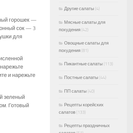
Другие салаты
(4)
еный горошек —
Мясные салаты для
монный сок — 3
похудения
(42)
рушки для
Овощные салаты для
похудения
(81)
кисленной
Пикантные салаты
(113)
 нарежьте
ите и нарежьте
Постные салаты
(44)
ПП салаты
(40)
ый зеленый
ом. Готовый
Рецепты корейских
салатов
(133)
Рецепты праздничных