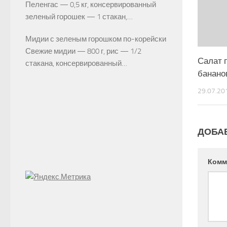
Пеленгас — 0,5 кг, консервированный
зеленый горо­шек — 1 стакан,…
Мидии с зеленым горошком по-корейски
Свежие мидии — 800 г, рис — 1/2
Салат 
стакана, консервиро­ванный…
банано
29.07.20
ДОБА
Комм