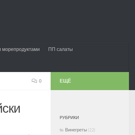
и морепродуктами
ПП салаты
0
ЕЩЁ
йски
РУБРИКИ
Винегреты
(22)