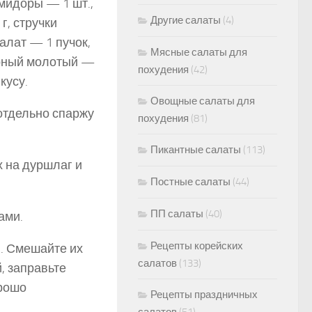
мидоры — 1 шт.,
Другие салаты
(4)
г, стручки
алат — 1 пучок,
Мясные салаты для
черный молотый —
похудения
(42)
кусу.
Овощные салаты для
 отдельно спаржу
похудения
(81)
Пикантные салаты
(113)
х на дуршлаг и
Постные салаты
(44)
ПП салаты
(40)
ами.
Рецепты корейских
. Смешайте их
салатов
(133)
, заправьте
орошо
Рецепты праздничных