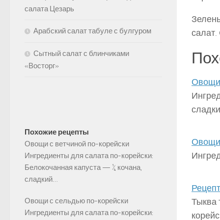
салата Цезарь
Зелены
Арабский салат табуле с булгуром
салат.
Сытный салат с блинчиками
Пох
«Восторг»
Овощи 
Ингред
сладк
Похожие рецепты
Овощи 
Овощи с ветчиной по-корейски
Ингред
Ингредиенты для салата по-корейски:
Белокочанная капуста — ¼ кочана,
сладкий…
Рецепт
Овощи с сельдью по-корейски
Тыква 
Ингредиенты для салата по-корейски:
корейс