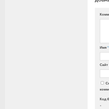
Комм
Имя
*
Сайт
С
комм
Код 
*