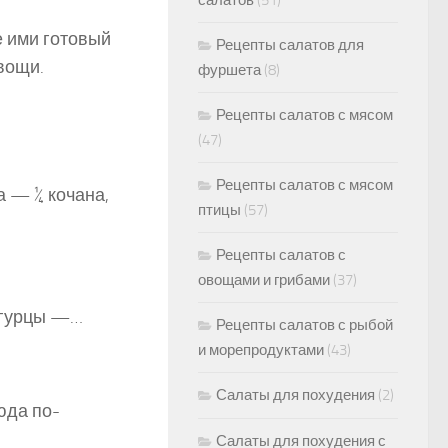
салатов
(51)
е ими готовый
Рецепты салатов для
вощи.
фуршета
(8)
Рецепты салатов с мясом
(47)
Рецепты салатов с мясом
а — ¼ кочана,
птицы
(57)
Рецепты салатов с
овощами и грибами
(37)
 огурцы —…
Рецепты салатов с рыбой
и морепродуктами
(43)
Салаты для похудения
(2)
юда по-
Салаты для похудения с