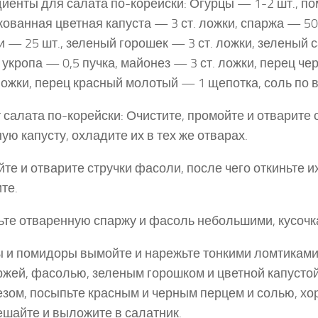
иенты для салата по-корейски: Огурцы — 1-2 шт., по
ованная цветная капуста — 3 ст. ложки, спаржа — 50 
 — 25 шт., зеленый горошек — 3 ст. ложки, зеленый с
 укропа — 0,5 пучка, майонез — 3 ст. ложки, перец 
 ложки, перец красный молотый — 1 щепотка, соль по в
 салата по-корейски: Очистите, промойте и отварите
ную капусту, охладите их в тех же отварах.
те и отварите стручки фасоли, после чего откиньте и
те.
те отваренную спаржу и фасоль небольшими, кусочк
 и помидоры вымойте и нарежьте тонкими ломтиками
ржей, фасолью, зеленым горошком и цветной капустой
зом, посыпьте красным и черным перцем и солью, х
шайте и выложите в салатник.