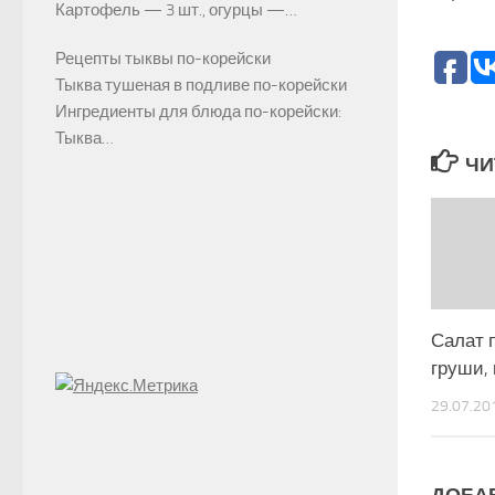
Картофель — 3 шт., огурцы —…
Рецепты тыквы по-корейски
Тыква тушеная в подливе по-корейски
Ингредиенты для блюда по-корейски:
Тыква…
ЧИ
Салат 
груши,
29.07.20
ДОБА