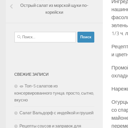
Ингред
Острый салат из морской щуки по-
нашинк
корейски
фасоли
зелень
1/3 ч.
Найти:
Рецепт
и цвет
Промой
СВЕЖИЕ ЗАПИСИ
охлади
🥗 Топ-5 салатов из
Нарежь
консервированного тунца: просто, сытно,
вкусно
Огурцы
со спа
Салат Вальдорф с индейкой и грушей
майоне
переме
Рецепты соусов и заправок для