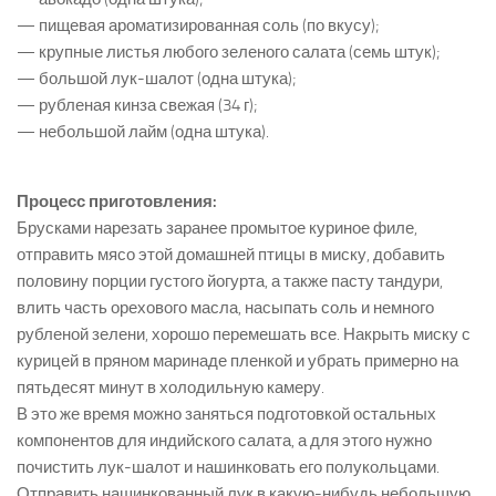
— пищевая ароматизированная соль (по вкусу);
— крупные листья любого зеленого салата (семь штук);
— большой лук-шалот (одна штука);
— рубленая кинза свежая (34 г);
— небольшой лайм (одна штука).
Процесс приготовления:
Брусками нарезать заранее промытое куриное филе,
отправить мясо этой домашней птицы в миску, добавить
половину порции густого йогурта, а также пасту тандури,
влить часть орехового масла, насыпать соль и немного
рубленой зелени, хорошо перемешать все. Накрыть миску с
курицей в пряном маринаде пленкой и убрать примерно на
пятьдесят минут в холодильную камеру.
В это же время можно заняться подготовкой остальных
компонентов для индийского салата, а для этого нужно
почистить лук-шалот и нашинковать его полукольцами.
Отправить нашинкованный лук в какую-нибудь небольшую