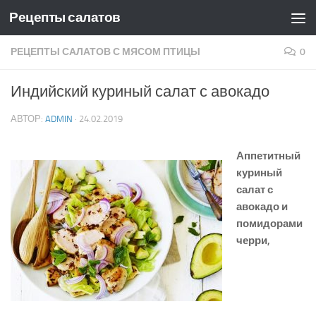
Рецепты салатов
Skip to content
РЕЦЕПТЫ САЛАТОВ С МЯСОМ ПТИЦЫ
0
Индийский куриный салат с авокадо
АВТОР:
ADMIN
·
24.02.2019
Аппетитный
куриный
салат с
авокадо и
помидорами
черри,