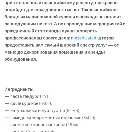
приготовленный по индийскому рецепту, прекрасно
подойдет для праздничного меню. Такое индийское
блюдо из маринованной курицы и авокадо не оставит
равнодушным никого. А вот проведение мероприятий и
праздничный стол иногда лучше доверить
профессионалам своего дела:
mozart catering
готов
предоставить вам самый широкий спектр услуг — от
меню до декорирования помещения и аренды
оборудования.
Ингредиенты:
— паста тандури (14 г);
— филе куриное (640 г);
— натуральный йогурт густой (84 мл);
— помидоры черри желтые и красные (340 г);
— ароматное масло ореховое (28 мл);
— авокадо (одна штука);