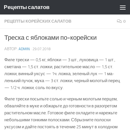
Рецепты салатов
Skip to content
РЕЦЕПТЫ КОРЕЙСКИХ САЛАТОВ
0
Треска с яблоками по-корейски
АВТОР:
ADMIN
·
29.07.2018
Филе трески — 0,5 кг, яблоки — 3 шт., луковица — 1 шт.,
сметана — 1,5 ст. ложки, растительное масло — 1,5 ст.
ложки, винный уксус — 1ч. ложка, зеленый лук — 1 ма­
ленький пучок, мука — 3 ст. ложки, черный молотый пе­рец
— 1/2 ч. ложки, соль по вкусу.
Филе трески посыпьте солью и черным молотым перцем,
обваляйте в муке и обжарьте до готовности в разогретом
расти­тельном масле. Готовое филе охладите и нарежьте
небольшими тонкими полосками. Сбрызните полоски
уксусом и дайте по­стоять в течение 25 минут в холодном