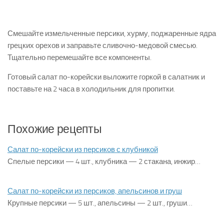
Смешайте измельченные персики, хурму, поджаренные ядра
грецких орехов и заправьте сливочно-медовой смесью.
Тщатель­но перемешайте все компоненты.
Готовый салат по-корейски выложите горкой в салатник и
поставьте на 2 часа в холодильник для пропитки.
Похожие рецепты
Салат по-корейски из персиков с клубникой
Спелые персики — 4 шт., клубника — 2 стакана, ин­жир…
Салат по-корейски из персиков, апельсинов и груш
Крупные персики — 5 шт., апельсины — 2 шт., груши…