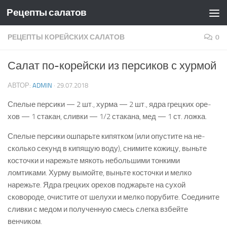
Рецепты салатов
Skip to content
РЕЦЕПТЫ КОРЕЙСКИХ САЛАТОВ
0
Салат по-корейски из персиков с хурмой
АВТОР:
ADMIN
·
29.07.2018
Спелые персики — 2 шт., хурма — 2 шт., ядра грецких оре­
хов — 1 стакан, сливки — 1/2 стакана, мед — 1 ст. ложка.
Спелые персики ошпарьте кипятком (или опустите на не­
сколько секунд в кипящую воду), снимите кожицу, выньте
кос­точки и нарежьте мякоть небольшими тонкими
ломтиками. Хурму вымойте, выньте косточки и мелко
нарежьте. Ядра грец­ких орехов поджарьте на сухой
сковороде, очистите от шелухи и мелко порубите. Соедините
сливки с медом и полученную смесь слегка взбейте
венчиком.