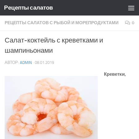
Рецепты салатов
Skip to content
РЕЦЕПТЫ САЛАТОВ С РЫБОЙ И МОРЕПРОДУКТАМИ
0
Салат-коктейль с креветками и
шампиньонами
АВТОР:
ADMIN
·
08.01.2019
Креветки,