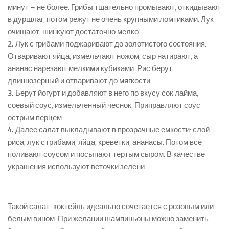
минут – не более. Грибы тщательно промывают, откидывают
в дуршлаг, потом режут не очень крупными ломтиками. Лук
очищают, шинкуют достаточно мелко.
2.
Лук с грибами поджаривают до золотистого состояния.
Отваривают яйца, измельчают ножом, сыр натирают, а
ананас нарезают мелкими кубиками. Рис берут
длиннозерный и отваривают до мягкости.
3.
Берут йогурт и добавляют в него по вкусу сок лайма,
соевый соус, измельченный чеснок. Приправляют соус
острым перцем.
4.
Далее салат выкладывают в прозрачные емкости: слой
риса, лук с грибами, яйца, креветки, ананасы. Потом все
поливают соусом и посыпают тертым сыром. В качестве
украшения используют веточки зелени.
Такой салат-коктейль идеально сочетается с розовым или
белым вином. При желании шампиньоны можно заменить