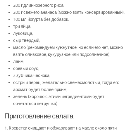
200 г длиннозерного риса;
200 г свежего ананаса (можно взять консервированный);
100 мл йогурта без добавок;
три яйца;
луковица;
сыр твердый;
масло (рекомендуем кунжутное, но если его нет, можно
взять оливковое, кукурузное или подсолнечное);
лайм;
соевый соус;
2 зубчика чеснока;
острый перец, желательно свежесмолотый, тогда его
аромат будет более ярким;
зелень (хорошо с этими ингредиентами будет
сочетаться петрушка).
Приготовление салата
1.
Креветки очищают и обжаривают на масле около пяти