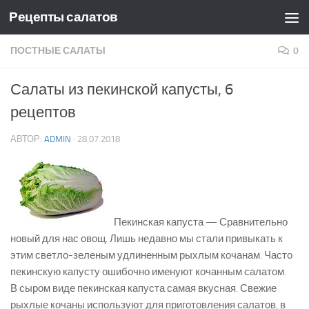
Рецепты салатов
Skip to content
ПОСТНЫЕ САЛАТЫ
0
Салаты из пекинской капусты, 6
рецептов
АВТОР:
ADMIN
·
28.07.2018
Пекинская капуста — Сравнительно
новый для нас овощ. Лишь недавно мы стали привыкать к
этим светло-зеленым удлиненным рыхлым кочанам. Часто
пекинскую капусту ошибочно именуют кочанным салатом.
В сыром виде пекинская капуста самая вкусная. Свежие
рыхлые кочаны используют для приготовления салатов, в