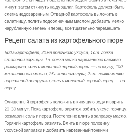
кастрюлю с кипящей подсоленной водой. Варить в течение 3
минут, затем откинуть на дуршлаг. Картофель должен быть
слегка недоваренным. Отварной картофель выложить в
салатницу, полить подсолнечным маслом, добавить мелко
нарубленную зелень и перец, все тщательно перемешать.
Рецепт салата из картофельного пюре
500 г картофеля, 30 мл яблочного уксуса, 1 ст. ложка
столовой горчицы, 1 ч. ложка мелко нарезанного свежего
розмарина, соль и молотый черный перец — по вкусу, 100
мл оливкового масла, 25 г зеленого лука, 2 ст. ложки мелко
нарезанной петрушки, соль и молотый черный перец — по
вкусу.
Очищенный картофель положить в кипящую воду и варить
20-30 минут. Пока картофель варится, взбить уксус, горчицу,
розмарин, соль и перец. Постепенно влить в заправку масло.
Горячий картофель размять. Влить в пюре половину
уксусной заправки и добавить нарезанный тонкими