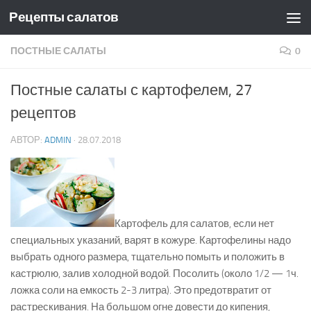
Рецепты салатов
Skip to content
ПОСТНЫЕ САЛАТЫ
0
Постные салаты с картофелем, 27
рецептов
АВТОР:
ADMIN
·
28.07.2018
Картофель для салатов, если нет
специальных указаний, варят в кожуре. Картофелины надо
выбрать одного размера, тщательно помыть и положить в
кастрюлю, залив холодной водой. Посолить (около 1/2 — 1ч.
ложка соли на емкость 2-3 литра). Это предотвратит от
растрескивания. На большом огне довести до кипения,