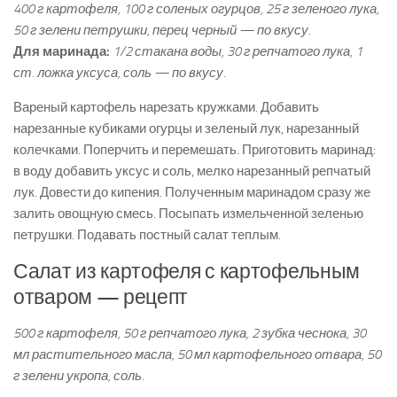
400 г картофеля, 100 г соленых огурцов, 25 г зеленого лука,
50 г зелени петрушки, перец черный — по вкусу.
Для маринада:
1/2 стакана воды, 30 г репчатого лука, 1
ст. ложка уксуса, соль — по вкусу.
Вареный картофель нарезать кружками. Добавить
нарезанные кубиками огурцы и зеленый лук, нарезанный
колечками. Поперчить и перемешать. Приготовить маринад:
в воду добавить уксус и соль, мелко нарезанный репчатый
лук. Довести до кипения. Полученным маринадом сразу же
залить овощную смесь. Посыпать измельченной зеленью
петрушки. Подавать постный салат теплым.
Салат из картофеля с картофельным
отваром — рецепт
500 г картофеля, 50 г репчатого лука, 2 зубка чеснока, 30
мл растительного масла, 50 мл картофельного отвара, 50
г зелени укропа, соль.