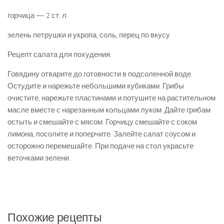
горчица — 2 ст. л.
зелень петрушки и укропа, соль, перец по вкусу
Рецепт салата для похудения:
Говядину отварите до готовности в подсоленной воде.
Остудите и нарежьте небольшими кубика­ми. Грибы
очистите, нарежьте пластинами и по­тушите на растительном
масле вместе с наре­занным кольцами луком. Дайте грибам
остыть и смешайте с мясом. Горчицу смешайте с соком
лимона, посолите и поперчите. Залейте салат со­усом и
осторожно перемешайте. При подаче на стол украсьте
веточками зелени.
Похожие рецепты