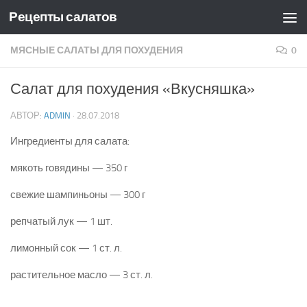
Рецепты салатов
Skip to content
МЯСНЫЕ САЛАТЫ ДЛЯ ПОХУДЕНИЯ
0
Салат для похудения «Вкусняшка»
АВТОР:
ADMIN
·
28.07.2018
Ингредиенты для салата:
мякоть говядины — 350 г
свежие шампиньоны — 300 г
репчатый лук — 1 шт.
лимонный сок — 1 ст. л.
растительное масло — 3 ст. л.