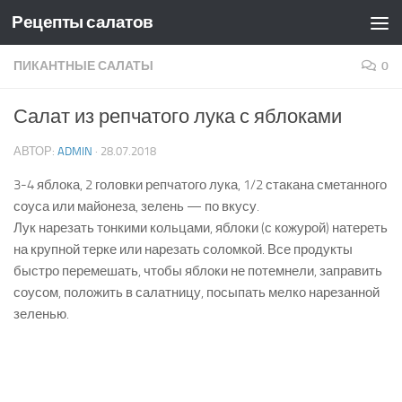
Рецепты салатов
Skip to content
ПИКАНТНЫЕ САЛАТЫ
0
Салат из репчатого лука с яблоками
АВТОР:
ADMIN
·
28.07.2018
3-4 яблока, 2 головки репчатого лука, 1/2 стакана сметанного
соуса или майонеза, зелень — по вкусу.
Лук нарезать тонкими кольцами, яблоки (с кожурой) натереть
на крупной терке или нарезать соломкой. Все продукты
быстро перемешать, чтобы яблоки не потемнели, заправить
соусом, положить в салатницу, посыпать мелко нарезанной
зеленью.