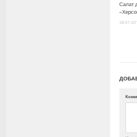
Салат 
«Херсо
28.07.20
ДОБА
Комм