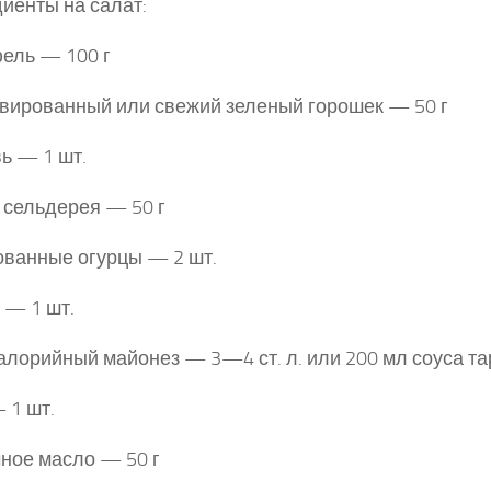
иенты на салат:
ель — 100 г
вированный или свежий зеленый горошек — 50 г
ь — 1 шт.
 сельдерея — 50 г
ванные огурцы — 2 шт.
 — 1 шт.
алорийный майонез — 3—4 ст. л. или 200 мл соуса та
 1 шт.
ное масло — 50 г