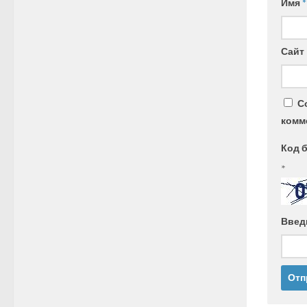
Имя
*
Сайт
С
комм
Код 
*
Введ