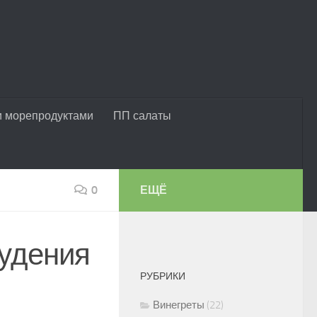
и морепродуктами
ПП салаты
0
ЕЩЁ
худения
РУБРИКИ
Винегреты
(22)