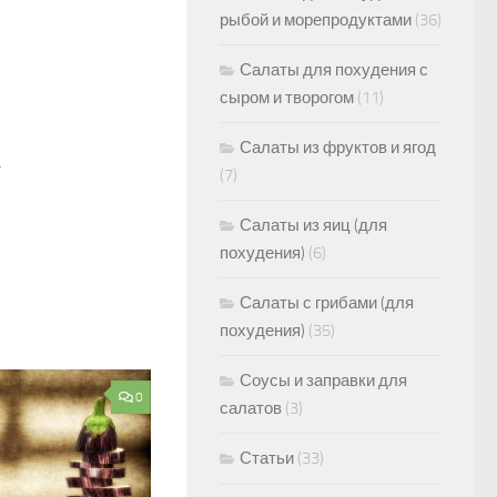
рыбой и морепродуктами
(36)
Салаты для похудения с
сыром и творогом
(11)
Салаты из фруктов и ягод
…
(7)
Салаты из яиц (для
похудения)
(6)
Салаты с грибами (для
похудения)
(35)
Соусы и заправки для
0
салатов
(3)
Статьи
(33)