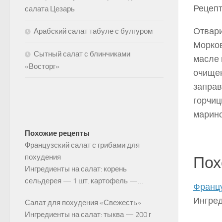
Рецепт
салата Цезарь
Отвари
Арабский салат табуле с булгуром
Морков
Сытный салат с блинчиками
масле 
«Восторг»
очищен
заправ
гор­чи
марино
Похожие рецепты
Французский салат с грибами для
похудения
Пох
Ингредиенты на салат: корень
сельдерея — 1 шт. картофель —…
Францу
Ингред
Салат для похудения «Свежесть»
Ингредиенты на салат: тыква — 200 г