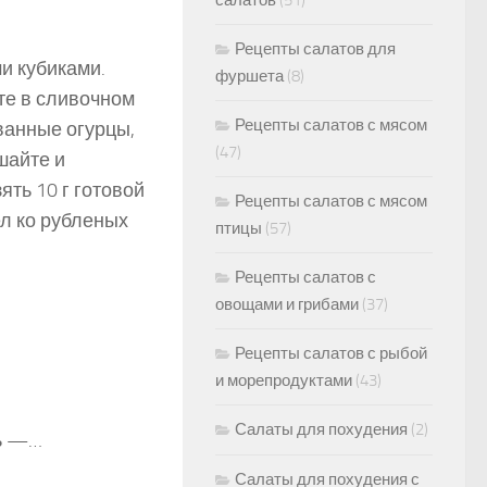
салатов
(51)
Рецепты салатов для
и кубиками.
фуршета
(8)
е в сли­вочном
Рецепты салатов с мясом
ванные огурцы,
(47)
шайте и
ять 10 г готовой
Рецепты салатов с мясом
мел ко рубленых
птицы
(57)
Рецепты салатов с
овощами и грибами
(37)
Рецепты салатов с рыбой
и морепродуктами
(43)
Салаты для похудения
(2)
ль —…
Салаты для похудения с