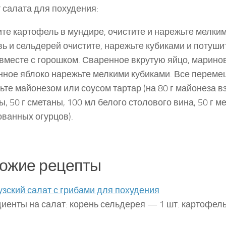
 салата для похудения:
те картофель в мундире, очистите и на­режьте мелким
ь и сельдерей очистите, нарежьте кубиками и потушит
вместе с горошком. Сваренное вкрутую яйцо, марино
­ное яблоко нарежьте мелкими кубиками. Все переме
ьте майонезом или соусом тартар (на 80 г майонеза вз
цы, 50 г сметаны, 100 мл белого столового ви­на, 50 г 
ванных огурцов).
ожие рецепты
зский салат с грибами для похудения
иенты на салат: корень сельдерея — 1 шт. картофе