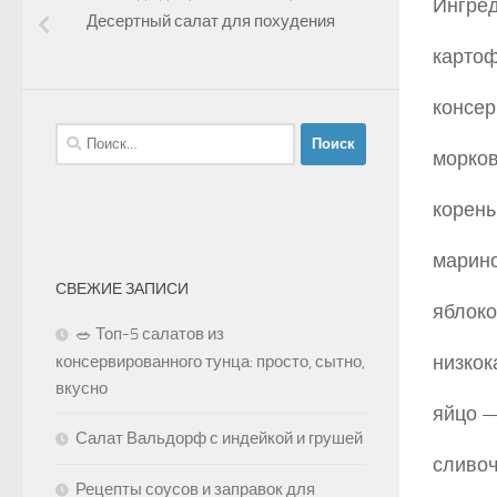
Ингред
Десертный салат для похудения
картоф
консер
Найти:
морков
корень
марино
СВЕЖИЕ ЗАПИСИ
яблоко
🥗 Топ-5 салатов из
низкок
консервированного тунца: просто, сытно,
вкусно
яйцо —
Салат Вальдорф с индейкой и грушей
сливоч
Рецепты соусов и заправок для