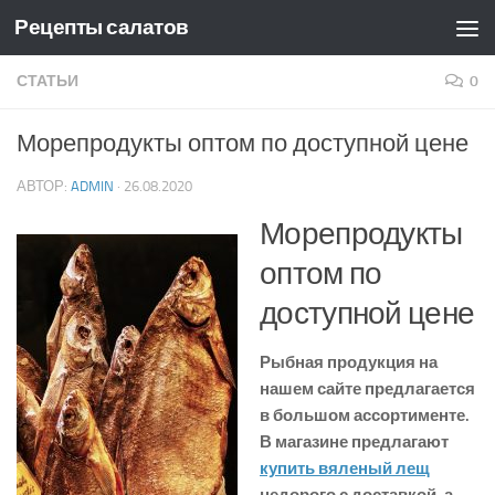
Рецепты салатов
Skip to content
СТАТЬИ
0
Морепродукты оптом по доступной цене
АВТОР:
ADMIN
·
26.08.2020
Морепродукты
оптом по
доступной цене
Рыбная продукция на
нашем сайте предлагается
в большом ассортименте.
В магазине предлагают
купить вяленый лещ