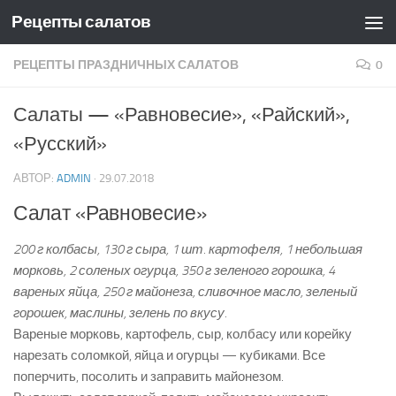
Рецепты салатов
Skip to content
РЕЦЕПТЫ ПРАЗДНИЧНЫХ САЛАТОВ
0
Салаты — «Равновесие», «Райский»,
«Русский»
АВТОР:
ADMIN
·
29.07.2018
Салат «Равновесие»
200 г колбасы, 130 г сыра, 1 шт. картофеля, 1 небольшая
морковь, 2 соленых огурца, 350 г зеленого горошка, 4
вареных яйца, 250 г майонеза, сливочное масло, зеленый
горошек, маслины, зелень по вкусу.
Вареные морковь, картофель, сыр, колбасу или корейку
нарезать соломкой, яйца и огурцы — кубиками. Все
поперчить, посолить и заправить майонезом.