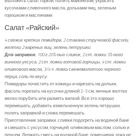
Выложить салат горкой, полить майонезом, украсить
кусочками сливочного масла, дольками яиц, зеленым
горошком и маслинами.
Салат «Райский»
4 свежих крепких помидора, 2 стакана стручковой фасоли,
желтки 2 вареных яиц, зелень петрушки.
Для заправки:
100 г 20%-ных сливок, 2 ст. ложки 3%-ного
винного уксуса, 2 ст. ложки готовой горчицы, 4 ст. ложки
оливкового масла, 3/4 ч. ложки свежемолотого черного
перца, соль по вкусу.
Помидоры почистить от кожицы и нарезать на дольки,
фасоль порезать на кусочки длиной 2-3 см, яичные желтки
мелко порубить или размять вилкой. Все это хорошо
перемешать, добавить измельченную зелень петрушки,
полить заправкой и снова перемешать.
Приготовление заправки: сливки подогреть на водяной бане
и смешать с уксусом, горчицей, оливковым маслом, солью и
перцем. Держать смесь на водяной бане, помешивая, пока не