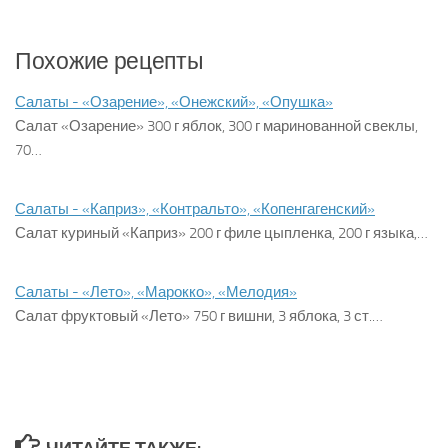
Похожие рецепты
Салаты - «Озарение», «Онежский», «Опушка»
Салат «Озарение» 300 г яблок, 300 г маринованной свеклы,
70…
Салаты - «Каприз», «Контральто», «Копенгагенский»
Салат куриный «Каприз» 200 г филе цыпленка, 200 г языка,…
Салаты - «Лето», «Марокко», «Мелодия»
Салат фруктовый «Лето» 750 г вишни, 3 яблока, 3 ст.…