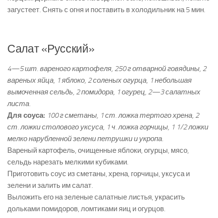
загустеет. Снять с огня и поставить в холодильник на 5 мин.
Салат «Русский»
4—5 шт. вареного картофеля, 250 г отварной говядины, 2
вареных яйца, 1 яблоко, 2 соленых огурца, 1 небольшая
вымоченная сельдь, 2 помидора, 1 огурец, 2—3 салатных
листа.
Для соуса:
100 г сметаны, 1 ст. ложка тертого хрена, 2
ст. ложки столового уксуса, 1 ч. ложка горчицы, 1 1/2 ложки
мелко нарубленной зелени петрушки и укропа.
Вареный картофель, очищенные яблоки, огурцы, мясо,
сельдь нарезать мелкими кубиками.
Приготовить соус из сметаны, хрена, горчицы, уксуса и
зелени и залить им салат.
Выложить его на зеленые салатные листья, украсить
дольками помидоров, ломтиками яиц и огурцов.