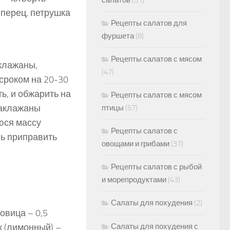
салатов
(51)
 перец, петрушка
Рецепты салатов для
фуршета
(8)
Рецепты салатов с мясом
клажаны,
(47)
сроком на 20-30
ь, и обжарить на
Рецепты салатов с мясом
баклажаны
птицы
(57)
юся массу
Рецепты салатов с
вь приправить
овощами и грибами
(37)
Рецепты салатов с рыбой
и морепродуктами
(43)
Салаты для похудения
(2)
овица – 0,5
ок (лимонный) –
Салаты для похудения с