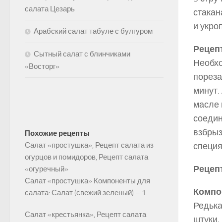
салата Цезарь
стакан
и укро
Арабский салат табуле с булгуром
Рецепт
Сытный салат с блинчиками
Необхо
«Восторг»
пореза
минут.
масле 
соедин
взбрыз
Похожие рецепты
Салат «простушка», Рецепт салата из
специя
огурцов и помидоров, Рецепт салата
Рецеп
«огуречный»
Салат «простушка» Компоненты для
Компо
салата: Салат (свежий зеленый) – 1…
Редька
Салат «крестьянка», Рецепт салата
штуки,