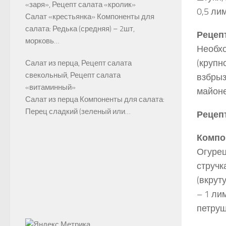
«заря», Рецепт салата «кролик»
0,5 ли
Салат «крестьянка» Компоненты для
салата: Редька (средняя) – 2шт,
Рецепт
морковь…
Необхо
(крупн
Салат из перца, Рецепт салата
свекольный, Рецепт салата
взбрыз
«витаминный»
майоне
Салат из перца Компоненты для салата:
Перец сладкий (зеленый или…
Рецепт
Компо
Огурец
стручк
(вкрут
– 1 ли
петруш