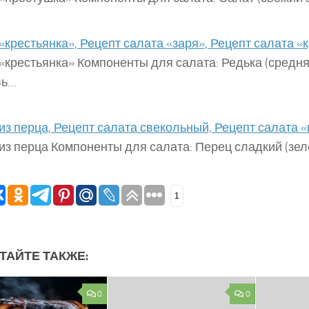
«крестьянка», Рецепт салата «заря», Рецепт салата «
«крестьянка» Компоненты для салата: Редька (средняя
вь…
из перца, Рецепт салата свекольный, Рецепт салата
из перца Компоненты для салата: Перец сладкий (зе
1
ТАЙТЕ ТАКЖЕ:
0
0