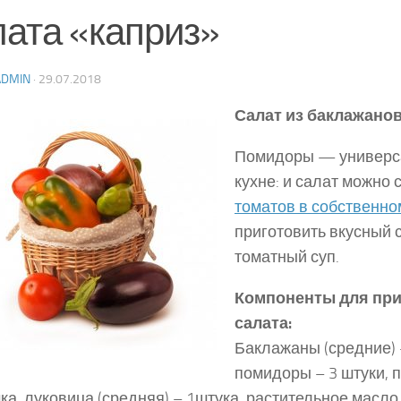
лата «каприз»
ADMIN
·
29.07.2018
Салат из баклажано
Помидоры — универс
кухне: и салат можно 
томатов в собственно
приготовить вкусный 
томатный суп.
Компоненты для пр
салата:
Баклажаны (средние) 
помидоры – 3 штуки, п
чка, луковица (средняя) – 1штука, растительное масло