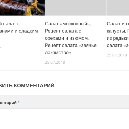
й салат с
Салат «морковный»,
Салат из 
анами и сладким
Рецепт салата с
капусты, 
орехами и изюмом,
из редьки
Рецепт салата «заячье
салата «
22
лакомство»
29.07.2018
29.07.2018
ВИТЬ КОММЕНТАРИЙ
ентарий
*