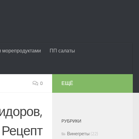
и морепродуктами
ПП салаты
0
ЕЩЁ
идоров,
РУБРИКИ
 Рецепт
Винегреты
(22)