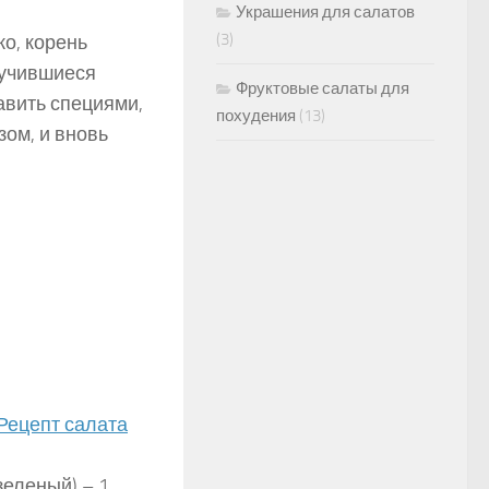
Украшения для салатов
(3)
ко, корень
олучившиеся
Фруктовые салаты для
авить специями,
похудения
(13)
зом, и вновь
 Рецепт салата
зеленый) – 1…