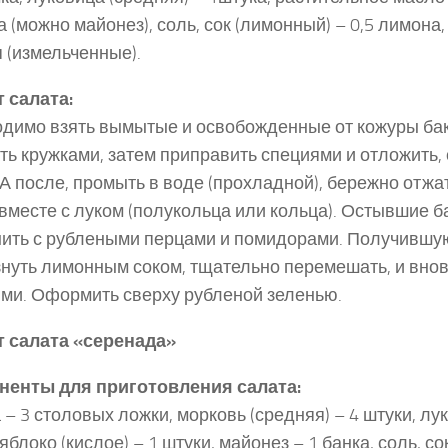
а (можно майонез), соль, сок (лимонный) – 0,5 лимона,
п (измельченные).
 салата:
димо взять вымытые и освобожденные от кожуры ба
ть кружками, затем приправить специями и отложить, 
 А после, промыть в воде (прохладной), бережно отжат
вместе с луком (полукольца или кольца). Остывшие 
ить с рублеными перцами и помидорами. Получившу
нуть лимонным соком, тщательно перемешать, и вно
ми. Оформить сверху рубленой зеленью.
т салата «серенада»
ненты для приготовления салата:
 – 3 столовых ложки, морковь (средняя) – 4 штуки, лук
 яблоко (кислое) – 1 штуки, майонез – 1 банка, соль, с