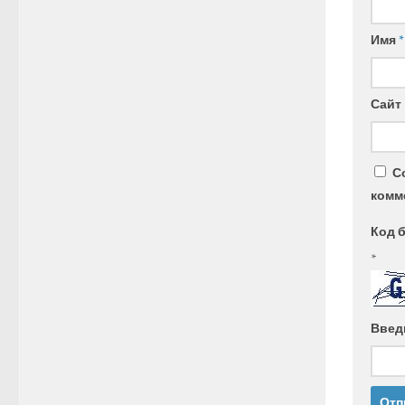
Имя
*
Сайт
С
комм
Код 
*
Введ