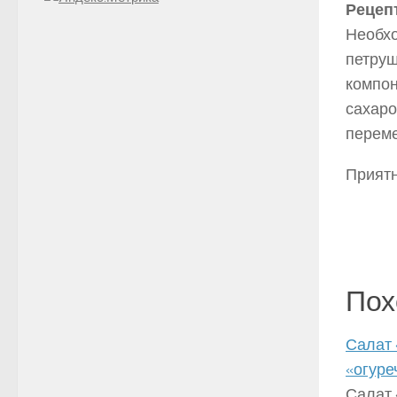
Рецепт
Необхо
петруш
компон
сахаро
переме
Приятн
Пох
Салат 
«огуре
Салат 