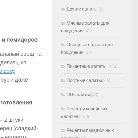
Другие салаты
(4)
Мясные салаты для
похудения
(42)
в и помидоров
Овощные салаты для
похудения
(81)
альный овощ на
сделать, из
Пикантные салаты
(113)
м соку
соус и даже
Постные салаты
(44)
ПП салаты
(40)
иготовления
Рецепты корейских
салатов
(133)
– 2 штуки,
ерец (сладкий) –
Рецепты праздничных
 – четверть