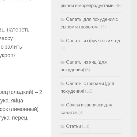
рыбой и морепродуктами
(36)
Салаты для похудения с
сыром и творогом
(11)
ь, натереть
массу
Салаты из фруктов и ягод
о залить
(7)
кроп).
Салаты из яиц (для
похудения)
(6)
Салаты с грибами (для
похудения)
(35)
рец (сладкий) – 2
тука, яйца
Соусы и заправки для
 сок (лимонный)
салатов
(3)
тука, перец,
Статьи
(33)