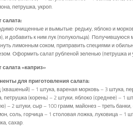
мона, петрушка, укроп.
 салата:
димо очищенные и вымытые: редьку, яблоко и морков
о), и добавить к ним лук (полукольца). Получившуюся 
нуть лимонным соком, приправить специями и обильн
зом. Оформить салат рубленой зеленью (петрушка и у
 салата «каприз»
ненты для приготовления салата:
 (квашеный) – 1 штука, вареная морковь – 3 штука, пе
а, петрушка (корень) – 2 штуки, яблоко (среднее) – 1 ш
ую) – 2 штуки, сыр – 100 грамм, майонез – треть банки,
мон, соль, горчица – 1 столовая ложка, луковица – 1 ш
ка, сахар.