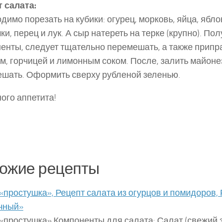
 салата:
димо порезать на кубики: огурец, морковь, яйца, ябло
ки, перец и лук. А сыр натереть на терке (крупно). П
енты, следует тщательно перемешать, а также припр
м, горчицей и лимонным соком. После, залить майоне
шать. Оформить сверху рубленой зеленью.
ого аппетита!
ожие рецепты
«простушка», Рецепт салата из огурцов и помидоров,
чный»
«простушка» Компоненты для салата: Салат (свежий 