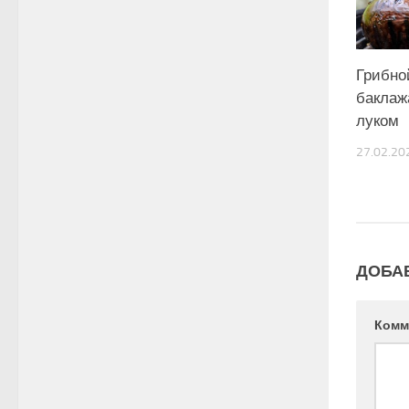
Грибно
баклаж
луком
27.02.20
ДОБА
Комм