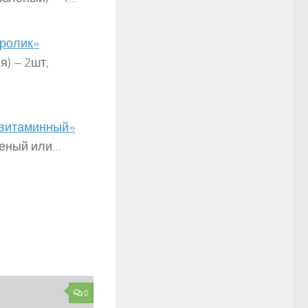
кролик»
) – 2шт,
 «витаминный»
леный или…
0