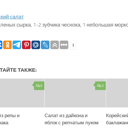
кий салат
леных сырка, 1-2 зубчика чеснока, 1 небольшая морк
1
ТАЙТЕ ТАКЖЕ:
0
0
из репы и
Салат из дайкона и
Корейский
нака
яблок с репчатым луком
баклажан