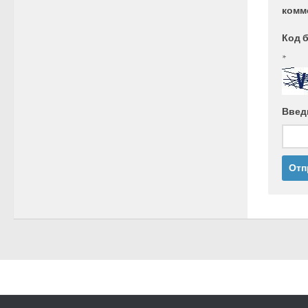
комм
Код 
*
Введ