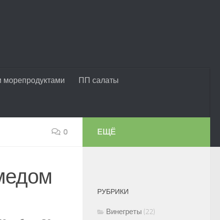
и морепродуктами
ПП салаты
0
ЕЩЁ
 медом
РУБРИКИ
Винегреты
(22)