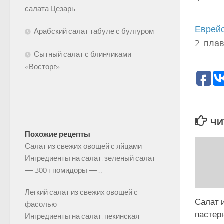
салата Цезарь
Еврейс
Арабский салат табуле с булгуром
2 плав
Сытный салат с блинчиками
«Восторг»
ЧИ
Похожие рецепты
Салат из свежих овощей с яйцами
Ингредиенты на салат: зеленый салат
— 300 г помидоры —…
Легкий салат из свежих овощей с
Салат 
фасолью
пастер
Ингредиенты на салат: пекинская