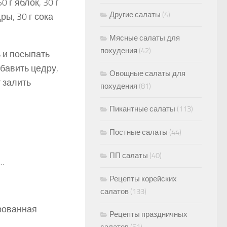
0 г яблок, 30 г
Другие салаты
(4)
ры, 30 г сока
Мясные салаты для
похудения
(42)
 и посыпать
бавить цедру,
Овощные салаты для
 залить
похудения
(81)
Пикантные салаты
(113)
Постные салаты
(44)
ПП салаты
(40)
…
Рецепты корейских
салатов
(133)
ированная
Рецепты праздничных