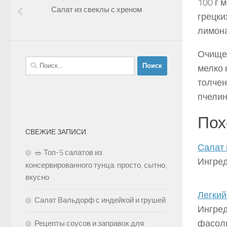
100 г м
Салат из свеклы с хреном
грецки
лимона
Очищен
Найти:
мелко 
толчен
пчели
Пох
СВЕЖИЕ ЗАПИСИ
Салат 
🥗 Топ-5 салатов из
Ингред
консервированного тунца: просто, сытно,
вкусно
Легкий
Салат Вальдорф с индейкой и грушей
Ингред
фасол
Рецепты соусов и заправок для