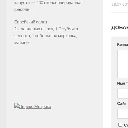
капуста — 200 г консервированная
28.07.20
фасоль…
Еврейский салат
ДОБА
2 плавленых сырка, 1-2 зубчика
чеснока, 1 небольшая морковка,
майонез.…
Комм
Имя
*
Сайт
С