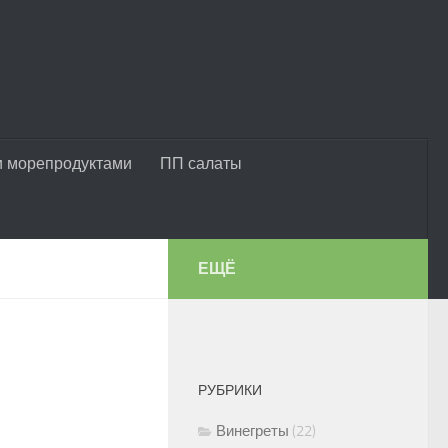
и морепродуктами
ПП салаты
ЕЩЁ
РУБРИКИ
Винегреты
(22)