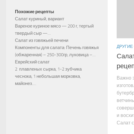
Похожие рецепты
Салат куриный, вариант
Вареное куриное мясо — 200 г, тертый
твердый сыр —…
Салат из говяжьей печени
ДРУГИЕ
Компоненты для салата: Печень говяжья
(обжаренная) – 250-300гр, луковица –…
Салат
Еврейский салат
реце
2 плавленых сырка, 1-2 зубчика
чеснока, 1 небольшая морковка,
Важно з
майонез.…
изготов
бутербр
ветчины
соверш
и восх
Салат с