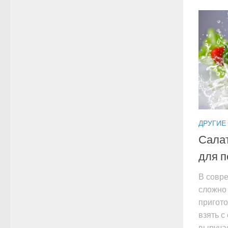
ДРУГИЕ
Салат
для п
В совр
сложно
пригот
взять с
выручае