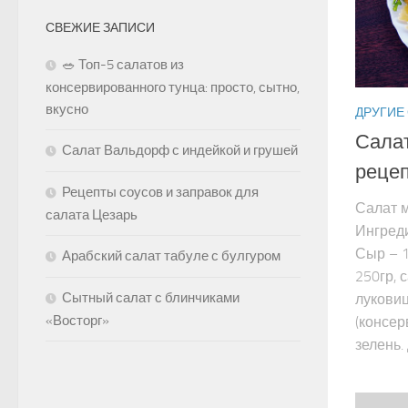
СВЕЖИЕ ЗАПИСИ
🥗 Топ-5 салатов из
консервированного тунца: просто, сытно,
вкусно
ДРУГИЕ
Салат
Салат Вальдорф с индейкой и грушей
реце
Рецепты соусов и заправок для
Салат 
салата Цезарь
Ингреди
Сыр – 1
Арабский салат табуле с булгуром
250гр, 
Сытный салат с блинчиками
лукови
«Восторг»
(консер
зелень. 