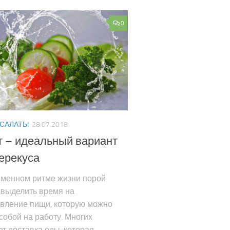
0
 САЛАТЫ
28.07.2018
 – идеальный вариант
ерекуса
еменном ритме жизни порой
 выделить время на
овление пищи, которую можно
 собой на работу. Многих
т доставка еды, которая