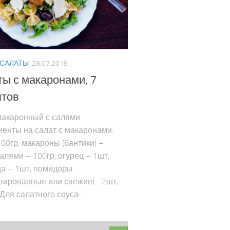
 САЛАТЫ
28.07.2018
ы с макаронами, 7
птов
макаронный с салями
енты на салат с макаронами:
00гр, макароны (бантики) –
салями – 100гр, огурец – 1шт,
ца – 1шт, помидоры
вированные или свежие)– 2шт,
Для салатного соуса:...