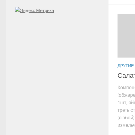
ДРУГИЕ
Салат
Компоне
(обжаре
1шт, яй
треть с
(любой)
измельч