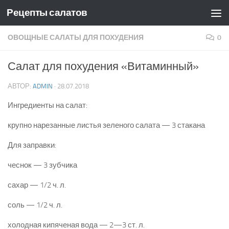
Рецепты салатов
Skip to content
ОВОЩНЫЕ САЛАТЫ ДЛЯ ПОХУДЕНИЯ
0
Салат для похудения «Витаминный»
АВТОР:
ADMIN
·
28.07.2018
Ингредиенты на салат:
крупно нарезанные листья зеленого салата — 3 стакана
Для заправки:
чеснок — 3 зубчика
сахар — 1/2 ч. л.
соль — 1/2 ч. л.
холодная кипяченая вода — 2—3 ст. л.