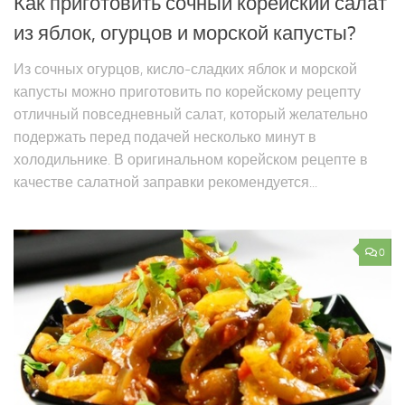
Как приготовить сочный корейский салат
из яблок, огурцов и морской капусты?
Из сочных огурцов, кисло-сладких яблок и морской
капусты можно приготовить по корейскому рецепту
отличный повседневный салат, который желательно
подержать перед подачей несколько минут в
холодильнике. В оригинальном корейском рецепте в
качестве салатной заправки рекомендуется...
0