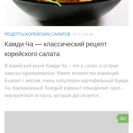
РЕЦЕПТЫ КОРЕЙСКИХ САЛАТОВ
12.11.2018
Камди Ча — классический рецепт
корейского салата
В корейской кухне Камди Ча – это и салат, и острая
закуска одновременно. Имеет множество вариаций.
Бывает с мясом, очень популярен картофельный Камди
Ча, баклажанный. Каждый вариант объединяет одно –
невероятная острота, которая достигается...
0