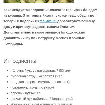
рекомендуется подавать в качестве гарнира к блюдам
из курицы. Этот теплый салат украсит ваш обед, а вот
товары и подарки из
moi-tvoi.ru
добавят уюта вашему
дому и принесут радость вашим близким.
Дополнительно в такое овощное блюдо можно
добавить кинзу или петрушку, чеснок и сочные
помидоры.
Ингредиенты:
яблочный уксус натуральный (30 мл);
рубленая петрушка свежая (50 г);
сладкая паприка измельченная (18 г);
поваренная соль (по вкусу);
вареный нут (480 г);
репчатый лук небольшой (одна штука);
молодые кабачки крупные (три штуки);