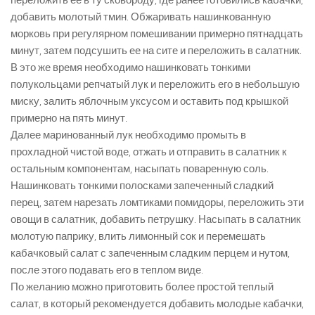
переложить ее в ту сковороду, где ранее готовились кабачки,
добавить молотый тмин. Обжаривать нашинкованную
морковь при регулярном помешивании примерно пятнадцать
минут, затем подсушить ее на сите и переложить в салатник.
В это же время необходимо нашинковать тонкими
полукольцами репчатый лук и переложить его в небольшую
миску, залить яблочным уксусом и оставить под крышкой
примерно на пять минут.
Далее маринованный лук необходимо промыть в
прохладной чистой воде, отжать и отправить в салатник к
остальным компонентам, насыпать поваренную соль.
Нашинковать тонкими полосками запеченный сладкий
перец, затем нарезать ломтиками помидоры, переложить эти
овощи в салатник, добавить петрушку. Насыпать в салатник
молотую паприку, влить лимонный сок и перемешать
кабачковый салат с запеченным сладким перцем и нутом,
после этого подавать его в теплом виде.
По желанию можно приготовить более простой теплый
салат, в который рекомендуется добавить молодые кабачки,