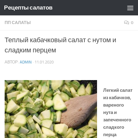
Рецепты салатов
Skip to content
ПП САЛАТЫ
0
Теплый кабачковый салат с нутом и
сладким перцем
АВТОР:
ADMIN
·
11.01.2020
Легкий салат
из кабачков,
вареного
нута и
запеченного
сладкого
перца