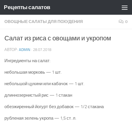
Рецепты салатов
Skip to content
ОВОЩНЫЕ САЛАТЫ ДЛЯ ПОХУДЕНИЯ
0
Салат из риса с овощами и укропом
АВТОР:
ADMIN
·
28.07.2018
Ингредиенты на салат:
небольшая морковь — 1 шт.
небольшой цукини или кабачок — 1 шт.
длиннозернистый рис — 1 стакан
обезжиренный йогурт без добавок — 1/2 стакана
рубленая зелень укропа — 1,5 ст. л.