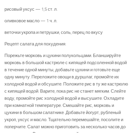
рисовый уксус — 1,5 ст. л.
оливковое масло — 1 ч. л.
веточки укропа и петрушки, соль, перец по вкусу
Рецепт салата для похудения:
Порежьте морковь и цукини полукольцами. Блан­шируйте
морковь в большой кастрюле с кипящей подсоленной водой
в течение одной минуты, до­бавьте цукини и готовьте еще
одну минуту. Пере­ложите овощи в дуршлаг, промойте их
холодной водой и обсушите. Положите рис в ту же кастрю­лю
с кипящей водой. Варите, пока рис не станет мягким. Слейте
воду, промойте рис холодной водой и высушите. Охладите
при комнатной тем­пературе. Смешайте рис, морковь и
цукини в боль­шом салатнике. Добавьте йогурт, рубленый
укроп, уксус и масло. Тщательно перемешайте, посолите и
поперчите. Салат можно приготовить за не­сколько часов до