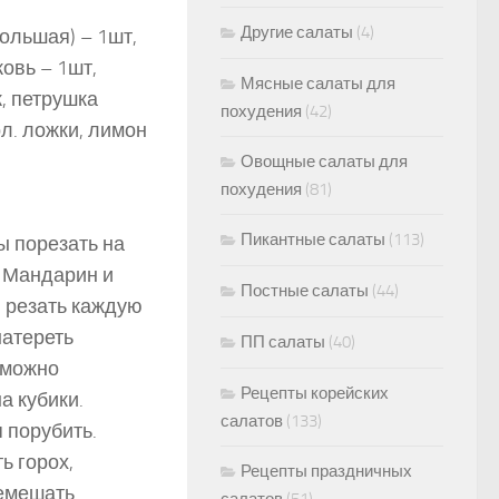
Другие салаты
(4)
большая) – 1шт,
ковь – 1шт,
Мясные салаты для
к, петрушка
похудения
(42)
ол. ложки, лимон
Овощные салаты для
похудения
(81)
Пикантные салаты
(113)
ы порезать на
. Мандарин и
Постные салаты
(44)
и резать каждую
натереть
ПП салаты
(40)
(можно
Рецепты корейских
а кубики.
салатов
(133)
 порубить.
ь горох,
Рецепты праздничных
ремешать.