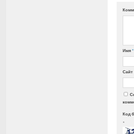
Комм
Имя
*
Сайт
С
комм
Код 
*