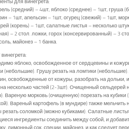
енты для винегрета:
ель (средний) – 4шт, яблоко (среднее) – 1шт, груша (
ин – 1шт, апельсин – 1шт, огурец (свежий) – 1шт, мор
рей (корень) – 1шт, салатные листья – несколько шту
ная) – 2 стол. ложки, горох (консервированный) – 3 ст
 соль, майонез – 1 банка.
 винегрета:
димо яблоко, освобожденное от сердцевины и кожур
и (небольшие). Грушу резать на ломтики (небольшие)
ин, освобожденные от кожуры, разобрать на дольки, 
, на несколько частей (2-3шт). Очищенный сельдерей 
о). Вареную морковь (очищенную) порезать на кубики 
ой). Вареный картофель (в мундире) также мельчить н
 резать соломкой (можно кубиками). Салатные листья
еся ингредиенты соединить между собой, и добавит
ку, лимонный сок, специи, майонез, и как следует пе