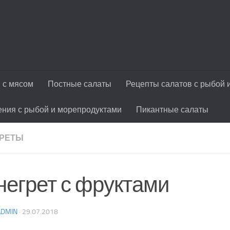
 с мясом
Постные салаты
Рецепты салатов с рыбой 
ения с рыбой и морепродуктами
Пикантные салаты
РЕТЫ
негрет с фруктами
ADMIN
·
29.07.2018