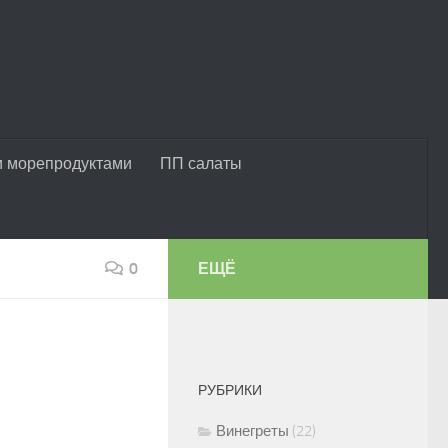
и морепродуктами
ПП салаты
0
ЕЩЁ
РУБРИКИ
Винегреты
(22)