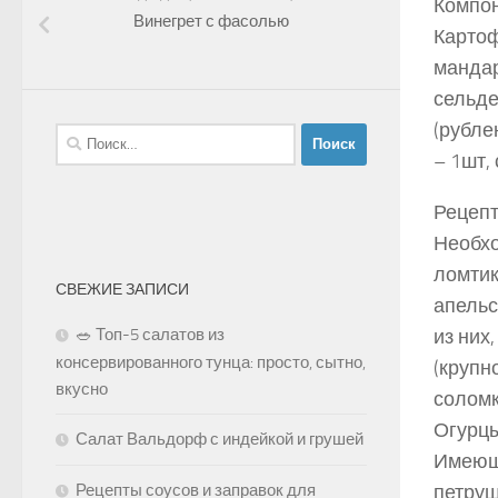
Компон
Винегрет с фасолью
Картоф
мандар
сельде
(рубле
Найти:
– 1шт,
Рецепт
Необхо
ломтик
СВЕЖИЕ ЗАПИСИ
апельс
🥗 Топ-5 салатов из
из них
консервированного тунца: просто, сытно,
(крупн
вкусно
соломк
Огурцы
Салат Вальдорф с индейкой и грушей
Имеющи
Рецепты соусов и заправок для
петруш