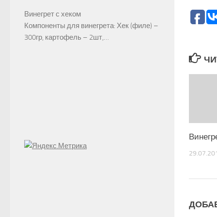
Винегрет с хеком
Компоненты для винегрета: Хек (филе) –
300гр, картофель – 2шт,…
ЧИ
Винегр
29.07.20
ДОБА