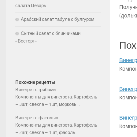
салата Цезарь
Получи
(дольки
Арабский салат табуле с булгуром
Сытный салат с блинчиками
«Восторг»
Пох
Винегр
Компон
Похожие рецепты
Винегр
Винегрет с грибами
Компоненты для винегрета: Картофель
Компон
– 3шт, свекла – 1шт, морковь…
Винегр
Винегрет с фасолью
Компоненты для винегрета: Картофель
Компон
– 2шт, свекла – 1шт, фасоль…