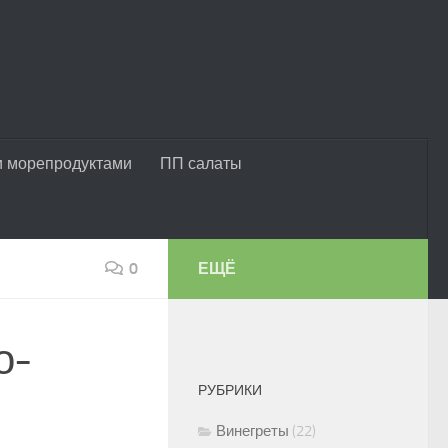
и морепродуктами
ПП салаты
0
ЕЩЁ
о-
РУБРИКИ
Винегреты
(22)