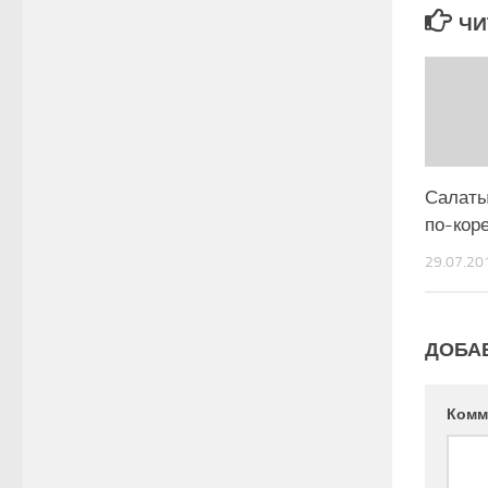
ЧИ
Салаты
по-кор
29.07.20
ДОБА
Комм