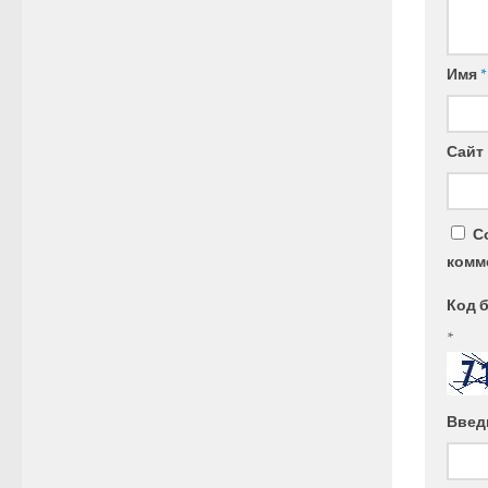
Имя
*
Сайт
С
комм
Код 
*
Введ