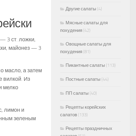
Другие салаты
(4)
рейски
Мясные салаты для
похудения
(42)
— 3 ст. ложки,
Овощные салаты для
жки, майонез — 3
похудения
(81)
Пикантные салаты
(113)
ло масло, а затем
е вилкой. Из
Постные салаты
(44)
и мелко
ПП салаты
(40)
Рецепты корейских
с, лимон и
салатов
(133)
занным зеленым
Рецепты праздничных