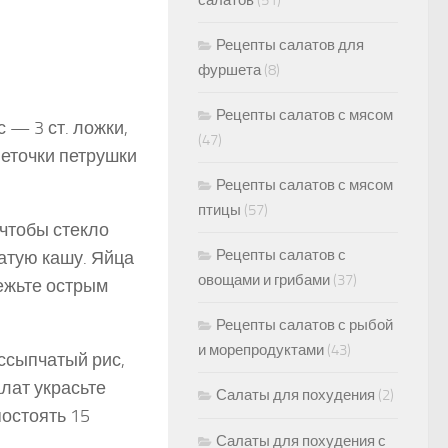
салатов
(51)
Рецепты салатов для
фуршета
(8)
Рецепты салатов с мясом
 — 3 ст. ложки,
(47)
веточки петрушки
Рецепты салатов с мясом
птицы
(57)
 чтобы стекло
Рецепты салатов с
чатую кашу. Яйца
овощами и грибами
(37)
режьте острым
Рецепты салатов с рыбой
и морепродуктами
(43)
ссыпчатый рис,
алат украсьте
Салаты для похудения
(2)
остоять 15
Салаты для похудения с