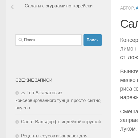
Салаты с огурцами по-корейски
АВТОР:
Сал
Найти:
Консер
лимон 
ст. лож
Выньте
мелко 
СВЕЖИЕ ЗАПИСИ
риса с
🥗 Топ-5 салатов из
нарежь
консервированного тунца: просто, сытно,
вкусно
Смешай
заправ
Салат Вальдорф с индейкой и грушей
луком.
Рецепты соусов и заправок для