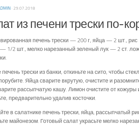
ADMIN
·
29.07.2018
ат из печени трески по-ко
вированная печень трески — 200 г, яйца — 2 шт., рис 
— 1/2 шт., мелко нарезанный зеленый лук — 2 ст. ло
ки.
 печень трески из банки, откиньте на сито, чтобы стек
порубите. Яйца сварите вкрутую, очистите и разомнит
варите рассыпчатую кашу. Лимон очистите от кожуры 
те, предвари­тельно удалив косточки.
те в салатнике печень трески, яйца, рассыпчатый ри
ьте майонезом. Готовый салат украсьте мел­ко наре