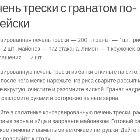
ень трески с гранатом по-
ейски
вированная печень трески — 200 г, гранат — 1шт., рис
 2 шт., майонез — 1/2 ста­кана, лимон — 1 кружочек, 
­рашения — 2 шт.
вированную печень трески из банки откиньте на сито,
 после чего мелко нарежьте. Из риса сварите рассып
е вкрутую, очистите и разомните вилкой. Гранат над
 разломи­те руками и осторожно выньте зерна.
те в салатнике консервированную печень трески, ра
овые зерна и яйца и заправьте майо­незом. Готовый с
ком лимона и вымыты­ми веточками петрушки. Дайте п
и подавайте к столу.