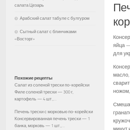
Печ
салата Цезарь
кор
Арабский салат табуле с булгуром
Сытный салат с блинчиками
Консер
«Восторг»
яйца —
для ук
Консер
масло,
Похожие рецепты
сварит
Салат из соленой трески по-корейски
ножом,
Филе соленой трески — 300 г,
картофель — 4 шт.,…
Смешай
Печень трески с морковью по-корейски
гранат
Консервированная печень трески — 1
кружоч
банка, морковь — 1 шт.,…
минут 