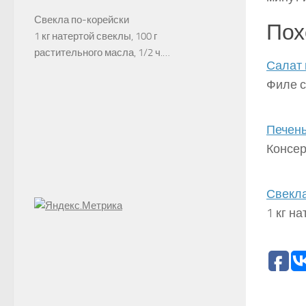
Свекла по-корейски
Пох
1 кг натертой свеклы, 100 г
растительного масла, 1/2 ч.…
Салат 
Филе с
Печень
Консер
Свекла
1 кг н