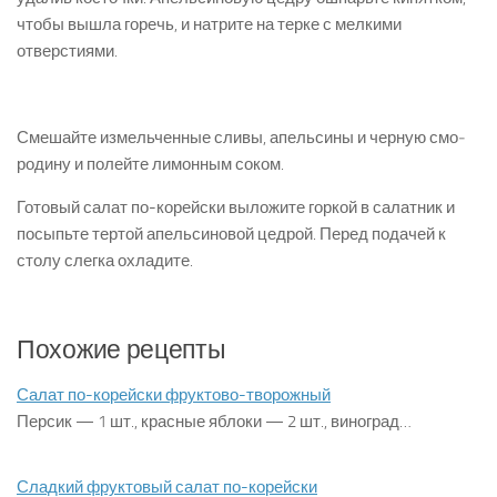
чтобы вышла горечь, и на­трите на терке с мелкими
отверстиями.
Смешайте измельченные сливы, апельсины и черную смо­
родину и полейте лимонным соком.
Готовый салат по-корейски выложите горкой в салатник и
посыпьте тер­той апельсиновой цедрой. Перед подачей к
столу слегка охла­дите.
Похожие рецепты
Салат по-корейски фруктово-творожный
Персик — 1 шт., красные яблоки — 2 шт., виноград…
Сладкий фруктовый салат по-корейски