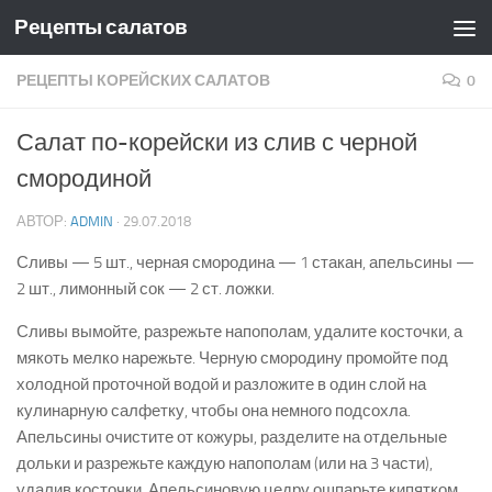
Рецепты салатов
Skip to content
РЕЦЕПТЫ КОРЕЙСКИХ САЛАТОВ
0
Салат по-корейски из слив с черной
смородиной
АВТОР:
ADMIN
·
29.07.2018
Сливы — 5 шт., черная смородина — 1 стакан, апельси­ны —
2 шт., лимонный сок — 2 ст. ложки.
Сливы вымойте, разрежьте напополам, удалите косточки, а
мякоть мелко нарежьте. Черную смородину промойте под
хо­лодной проточной водой и разложите в один слой на
кулинар­ную салфетку, чтобы она немного подсохла.
Апельсины очис­тите от кожуры, разделите на отдельные
дольки и разрежьте каждую напополам (или на 3 части),
удалив косточки. Апель­синовую цедру ошпарьте кипятком,