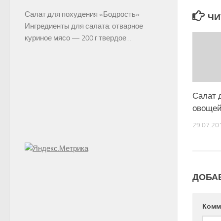
Салат для похудения «Бодрость»
ЧИ
Ингредиенты для салата: отварное
куриное мясо — 200 г твердое…
Салат 
овощей
29.07.20
ДОБА
Комм