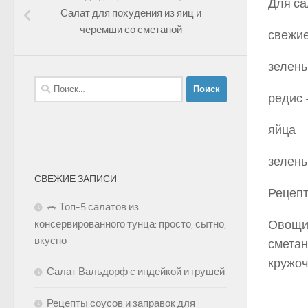
Для са
Салат для похудения из яиц и
черемши со сметаной
свежие
зелены
Найти:
редис
яйца —
зелены
СВЕЖИЕ ЗАПИСИ
Рецепт
🥗 Топ-5 салатов из
Овощи,
консервированного тунца: просто, сытно,
вкусно
сметан
кружоч
Салат Вальдорф с индейкой и грушей
Рецепты соусов и заправок для