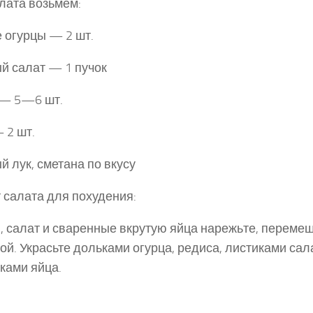
лата возьмем:
 огурцы — 2 шт.
й салат — 1 пучок
 — 5—6 шт.
 2 шт.
й лук, сметана по вкусу
 салата для похудения:
 салат и сваренные вкрутую яйца нарежь­те, перемеш
ой. Украсьте дольками огурца, редиса, листиками сал
ками яйца.