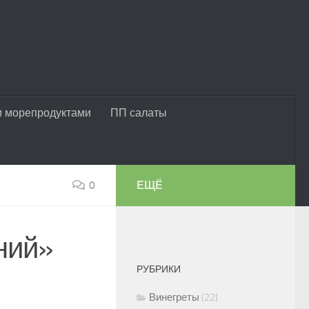
и морепродуктами
ПП салаты
0
ЕЩЁ
ний»
РУБРИКИ
Винегреты
(22)