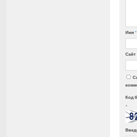
Имя
*
Сайт
С
комм
Код 
*
Введ