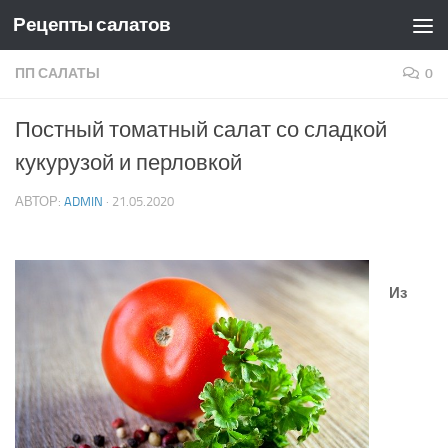
Рецепты салатов
Skip to content
ПП САЛАТЫ
0
Постный томатный салат со сладкой
кукурузой и перловкой
АВТОР:
ADMIN
·
21.05.2020
Из