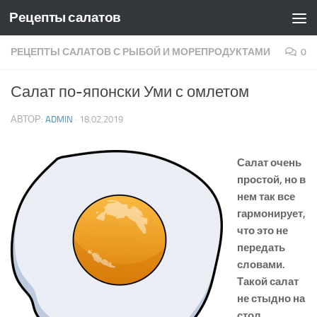
Рецепты салатов
Skip to content
РЕЦЕПТЫ САЛАТОВ С РЫБОЙ И МОРЕПРОДУКТАМИ
0
Салат по-японски Уми с омлетом
АВТОР:
ADMIN
·
18.02.2019
Салат очень
простой, но в
нем так все
гармонирует,
что это не
передать
словами.
Такой салат
не стыдно на
стол