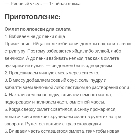
— Рисовый уксус — 1 чайная ложка.
Приготовление:
Омлет по японски для салата
1. Взбиваем не до пенки яйца.
Примечание! Яйца после взбивания должны сохранить свою
структуру. Поэтому взбиваются яйца либо вилкой, либо
венчиком. А до пенки взбивать нельзя, так как в омлете
пузырики не нужны — он должен быть однородным.
2. Процеживаем яичную смесь через ситечко.
3. В массу добавляем соевый соус, соль, пудру и
взбалтываем вилочкой либо пестиком до растворения соли.
4. Накаливаем сковородку, вливаем немного масла,
подогреваем и наливаем часть омлетной массы.
5. Когда сверху омлет схватился, а снизу прожарился,
лопаточкой и вилкой скручиваем омлет в рулетик на три
заворота. Рулет оставляем с краю сковородки.
6. Вливаем часть оставшегося омлета, так чтобы новая