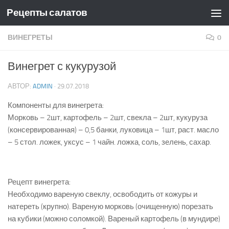
Рецепты салатов
Skip to content
ВИНЕГРЕТЫ
0
Винегрет с кукурузой
АВТОР:
ADMIN
·
29.07.2018
Компоненты для винегрета:
Морковь – 2шт, картофель – 2шт, свекла – 2шт, кукуруза
(консервированная) – 0,5 банки, луковица – 1шт, раст. масло
– 5 стол. ложек, уксус – 1 чайн. ложка, соль, зелень, сахар.
Рецепт винегрета:
Необходимо вареную свеклу, освободить от кожуры и
натереть (крупно). Вареную морковь (очищенную) порезать
на кубики (можно соломкой). Вареный картофель (в мундире)