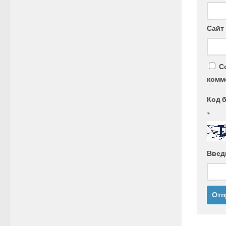
Сайт
С
комм
Код 
*
Введ