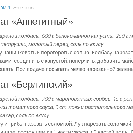
ADMIN
·
29.07.2018
ат «Аппетитный»
вареной колбасы, 600 г белокочанной капусты, 250 г м
 петрушки, молотый перец, соль по вкусу.
у нашинковать и перетереть с солью. Колбасу нареза
ками, соединить с капустой, поперчить, добавить майо
шать. При подаче посыпать мелко нарезанной зелен
ат «Берлинский»
вареной колбасы, 700 г маринованных грибов, 15 г реп
жки томатного соуса, 3 ст. ложки растительного м
сахар, соль по вкусу.
у и грибы нарезать соломкой. Лук нарезать соломкой,
ринаде, состоящем из 1 части уксуса и 2 частей воды. 