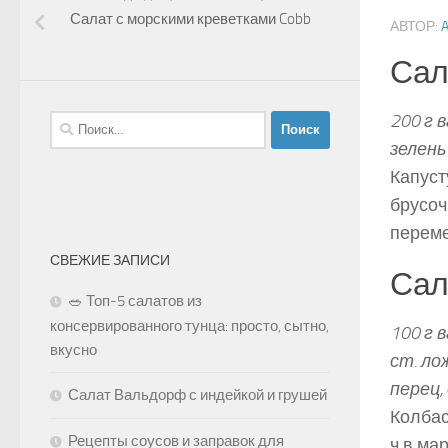
Салат с морскими креветками Cobb
АВТОР:
Сал
200 г 
Найти:
зелень
Капуст
брусоч
переме
СВЕЖИЕ ЗАПИСИ
Сал
🥗 Топ-5 салатов из
консервированного тунца: просто, сытно,
100 г 
вкусно
ст. ло
перец, 
Салат Вальдорф с индейкой и грушей
Колбас
Рецепты соусов и заправок для
ч в ма