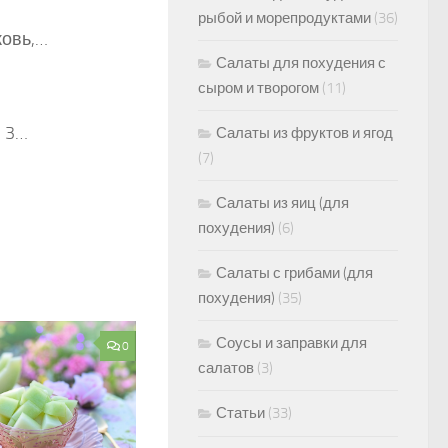
рыбой и морепродуктами
(36)
ковь,…
Салаты для похудения с
сыром и творогом
(11)
, 3…
Салаты из фруктов и ягод
(7)
Салаты из яиц (для
похудения)
(6)
Салаты с грибами (для
похудения)
(35)
Соусы и заправки для
0
салатов
(3)
Статьи
(33)