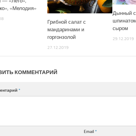
 — «Лето»,
ко», «Мелодия»
Дынный с
18
шпинатом
Грибной салат с
сыром
мандаринами и
горгонзолой
29.12.2019
27.12.2019
ВИТЬ КОММЕНТАРИЙ
ентарий
*
Email
*