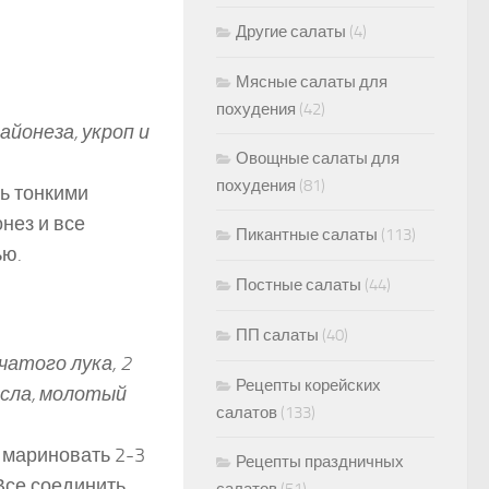
Другие салаты
(4)
Мясные салаты для
похудения
(42)
айонеза, укроп и
Овощные салаты для
похудения
(81)
ть тонкими
нез и все
Пикантные салаты
(113)
ью.
Постные салаты
(44)
ПП салаты
(40)
чатого лука, 2
Рецепты корейских
асла, молотый
салатов
(133)
 мариновать 2-3
Рецепты праздничных
Все соединить,