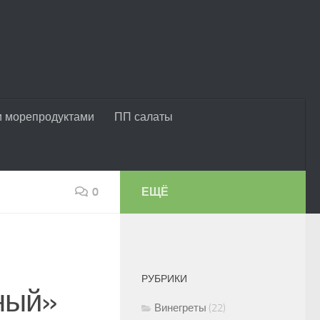
и морепродуктами
ПП салаты
0
ЕЩЁ
РУБРИКИ
ный»
Винегреты
(22)