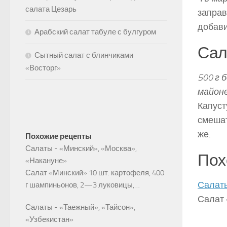
салата Цезарь
заправ
добави
Арабский салат табуле с булгуром
Сал
Сытный салат с блинчиками
«Восторг»
500 г 
майоне
Капуст
смешат
же.
Похожие рецепты
Салаты - «Минский», «Москва»,
Пох
«Накануне»
Салат «Минский» 10 шт. картофеля, 400
Салаты
г шампиньонов, 2—3 луковицы,…
Салат 
Салаты - «Таежный», «Тайсон»,
«Узбекистан»