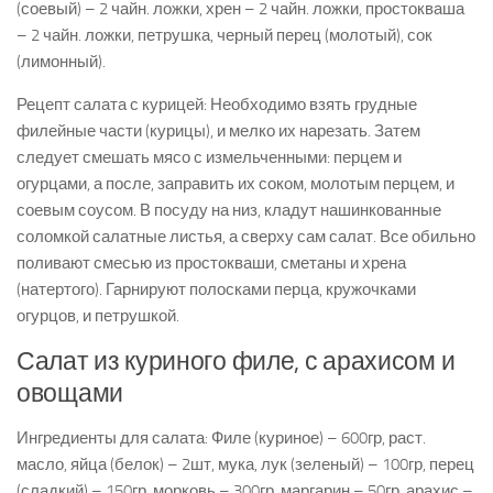
(соевый) – 2 чайн. ложки, хрен – 2 чайн. ложки, простокваша
– 2 чайн. ложки, петрушка, черный перец (молотый), сок
(лимонный).
Рецепт салата с курицей: Необходимо взять грудные
филейные части (курицы), и мелко их нарезать. Затем
следует смешать мясо с измельченными: перцем и
огурцами, а после, заправить их соком, молотым перцем, и
соевым соусом. В посуду на низ, кладут нашинкованные
соломкой салатные листья, а сверху сам салат. Все обильно
поливают смесью из простокваши, сметаны и хрена
(натертого). Гарнируют полосками перца, кружочками
огурцов, и петрушкой.
Салат из куриного филе, с арахисом и
овощами
Ингредиенты для салата: Филе (куриное) – 600гр, раст.
масло, яйца (белок) – 2шт, мука, лук (зеленый) – 100гр, перец
(сладкий) – 150гр, морковь – 300гр, маргарин – 50гр, арахис –