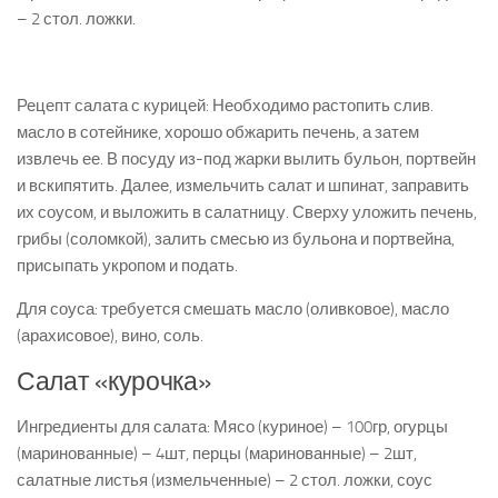
– 2 стол. ложки.
Рецепт салата с курицей: Необходимо растопить слив.
масло в сотейнике, хорошо обжарить печень, а затем
извлечь ее. В посуду из-под жарки вылить бульон, портвейн
и вскипятить. Далее, измельчить салат и шпинат, заправить
их соусом, и выложить в салатницу. Сверху уложить печень,
грибы (соломкой), залить смесью из бульона и портвейна,
присыпать укропом и подать.
Для соуса: требуется смешать масло (оливковое), масло
(арахисовое), вино, соль.
Салат «курочка»
Ингредиенты для салата: Мясо (куриное) – 100гр, огурцы
(маринованные) – 4шт, перцы (маринованные) – 2шт,
салатные листья (измельченные) – 2 стол. ложки, соус