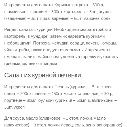
Ингредиенты для салата: Куриные потроха – 600гр,
шампиньоны (свежие) – 300гр, картофель – 3шт, огурцы
(квашеные) – 3шт, яйца (вареные) – 6шт, майонез, соль.
Рецепт салата с курицей: Необходимо сварить грибы и
картофель (в мундире), затем их нарезать кубиками
(небольшими). Потроха (желудки, сердца, печень), огурцы,
яйца и грибы, также следует измельчить. Ингредиенты
смешать, залить майонезом, уложить в тарелку и украсить
грибами, зеленью и яйцами.
Салат из куриной печенки
Ингредиенты для салата: Печень (куриная) – 5шт, кресс-
салат – 200гр, шпинат – 150гр, масло (сливочное) – 30гр,
портвейн – 80мл, бульон (куриный) – 50мл, шампиньоны –
3шт, укроп.
Для соуса: масло (оливковое) – 3 стол. ложки, масло
(арахисовое) – 3 стол. ложки, перец, соль, вино (виноградное)