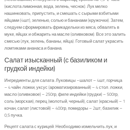
(кислота лимонная, вода, зелень, чеснок). Лук мелко
нашинковать, припустить, и смешать с сырыми взбитыми
яйцами (4шт), зеленью, солью и бананами (кружочки). Затем,
следуем сформировать фрикадельки из мяса, обвалять в
муке, яйцах и обжарить на масле (оливковом). Все это залить
смесью (лук, зелень, бананы, яйца). Готовый салат украсить
ломтиками ананаса и банана.
Салат изысканный (с базиликом и
грудкой индейки)
Ингредиенты для салата: Луковицы –шалот – 4шт, горчица
– 4 чайн. ложки, уксус (ароматизированный) – 4 стол. ложки,
масло (оливковое) – 250гр, филе индейки (грудки) – 500гр,
соль (морская), перец (молотый, черный), салат (красный) – 1
кочан, салат (листовой) – 400гр, помидоры – 2шт, базилик –
0,5 пучка.
Рецепт салата с курицей: Необходимо измельчить лук, и