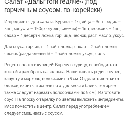
Салат «Дальг гоги гедяче» (под
горчичным соусом, по-корейски)
Ингредиенты для салата: Курица – 1кг, яйца – 3шт, редис –
3шт, капуста – 150гр, огурец (свежий) – 1шт, морковь – 1шт,
сахар – 1 десертн. ложка, горчица, чеснок, раст. масло, уксус.
Для соуса: горчица – 1 чайн. ложка, сахар – 2 чайн. ложки,
чеснок (раздавленный) – 2 чайн. ложки, уксус, соль.
Рецепт салата с курицей: Вареную курицу, освободить от
костей и разобрать на волокна. Нашинковать редис, огурец,
капусту и морковь, полосками по 5 см. Отделить желтки от
белков, взбить, и испечь по отдельности блины, которые
также следует нарезать полосочками (по 5 см.). Изготовить
соус. На плоскую тарелку по цветам выложить ингредиенты,
мясо поместить в центр. Салат перед употреблением,
следует смешивать с соусом.