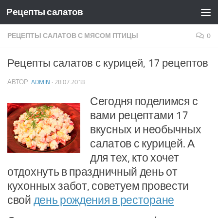
Рецепты салатов
Skip to content
РЕЦЕПТЫ САЛАТОВ С МЯСОМ ПТИЦЫ
0
Рецепты салатов с курицей, 17 рецептов
АВТОР:
ADMIN
·
28.07.2018
Сегодня поделимся с
вами рецептами 17
вкусных и необычных
салатов с курицей. А
для тех, кто хочет
отдохнуть в праздничный день от
кухонных забот, советуем провести
свой
день рождения в ресторане