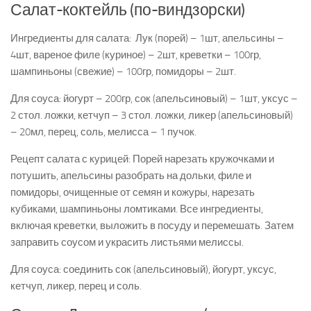
Салат-коктейль (по-виндзорски)
Ингредиенты для салата: Лук (порей) – 1шт, апельсины –
4шт, вареное филе (куриное) – 2шт, креветки – 100гр,
шампиньоны (свежие) – 100гр, помидоры – 2шт.
Для соуса: йогурт – 200гр, сок (апельсиновый) – 1шт, уксус –
2 стол. ложки, кетчуп – 3 стол. ложки, ликер (апельсиновый)
– 20мл, перец, соль, мелисса – 1 пучок.
Рецепт салата с курицей: Порей нарезать кружочками и
потушить, апельсины разобрать на дольки, филе и
помидоры, очищенные от семян и кожуры, нарезать
кубиками, шампиньоны ломтиками. Все ингредиенты,
включая креветки, выложить в посуду и перемешать. Затем
заправить соусом и украсить листьями мелиссы.
Для соуса: соединить сок (апельсиновый), йогурт, уксус,
кетчуп, ликер, перец и соль.