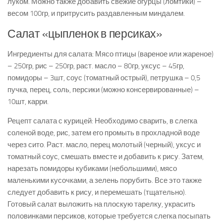
луком. Можно также добавить свежие огурцы (ломтики) –
весом 100гр, и притрусить раздавленным миндалем.
Салат «цыпленок в персиках»
Ингредиенты для салата: Мясо птицы (вареное или жареное)
– 250гр, рис – 250гр, раст. масло – 80гр, уксус – 45гр,
помидоры – 3шт, соус (томатный острый), петрушка – 0,5
пучка, перец, соль, персики (можно консервированные) –
10шт, карри.
Рецепт салата с курицей: Необходимо сварить, в слегка
соленой воде, рис, затем его промыть в прохладной воде
через сито. Раст. масло, перец молотый (черный), уксус и
томатный соус, смешать вместе и добавить к рису. Затем,
нарезать помидоры кубиками (небольшими), мясо
маленькими кусочками, а зелень порубить. Все это также
следует добавить к рису, и перемешать (тщательно).
Готовый салат выложить на плоскую тарелку, украсить
половинками персиков, которые требуется слегка посыпать