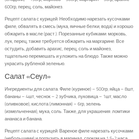
600гр, перец, соль, майонез.
Рецепт салата с курицей: Необходимо нарезать кусочками
филе, обвалять в смесь (мука, яичные белки, вода) и хорошо
обжарить в масле (раст.). Порезанные кубиками: морковь,
лук, перец, также требуется обжарить на маргарине. Все
остудить, добавить арахис, перец, соль и майонез,
тщательно перемешать и уложить на блюдо. Также можно
украсить рубленой зеленью.
Салат «Сеул»
Ингредиенты для салата: Филе (куриное) – 500гр, яйца – 8шт,
бананы – 4шт, чеснок – 2 зубчика, луковица – 1шт, масло
(оливковое), кислота (лимонная) – 6гр, зелень
(измельченная), мука, соль. Также, для украшения: ломтики
ананаса и банана.
Рецепт салата с курицей: Вареное филе нарезать кусочками
(небольшими) и погрузить в маринад, сроком на 1,5-2 часа