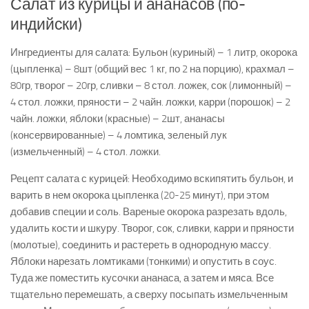
Салат из курицы и ананасов (по-
индийски)
Ингредиенты для салата: Бульон (куриный) – 1 литр, окорока
(цыпленка) – 8шт (общий вес 1 кг, по 2 на порцию), крахмал –
80гр, творог – 20гр, сливки – 8 стол. ложек, сок (лимонный) –
4 стол. ложки, пряности – 2 чайн. ложки, карри (порошок) – 2
чайн. ложки, яблоки (красные) – 2шт, ананасы
(консервированные) – 4 ломтика, зеленый лук
(измельченный) – 4 стол. ложки.
Рецепт салата с курицей: Необходимо вскипятить бульон, и
варить в нем окорока цыпленка (20-25 минут), при этом
добавив специи и соль. Вареные окорока разрезать вдоль,
удалить кости и шкуру. Творог, сок, сливки, карри и пряности
(молотые), соединить и растереть в однородную массу.
Яблоки нарезать ломтиками (тонкими) и опустить в соус.
Туда же поместить кусочки ананаса, а затем и мяса. Все
тщательно перемешать, а сверху посыпать измельченным