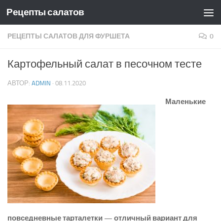
Рецепты салатов
Skip to content
РЕЦЕПТЫ САЛАТОВ ДЛЯ ФУРШЕТА
0
Картофельный салат в песочном тесте
АВТОР:
ADMIN
·
08.11.2020
Маленькие
повседневные тарталетки — отличный вариант для