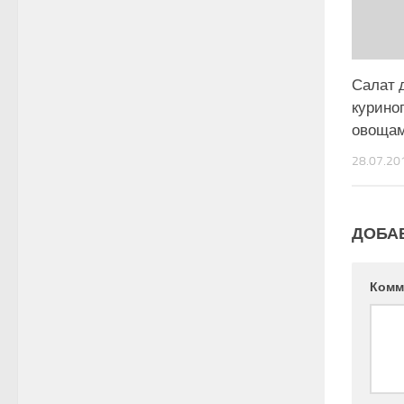
Салат 
куриног
овоща
28.07.20
ДОБА
Комм