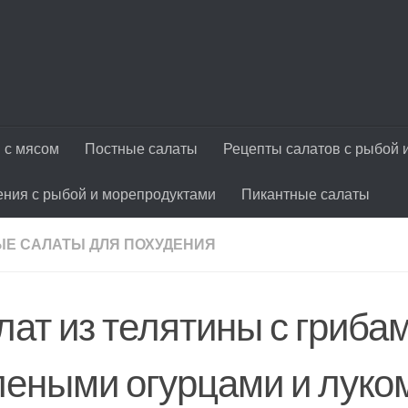
 с мясом
Постные салаты
Рецепты салатов с рыбой 
ения с рыбой и морепродуктами
Пикантные салаты
Е САЛАТЫ ДЛЯ ПОХУДЕНИЯ
лат из телятины с грибам
леными огурцами и луко