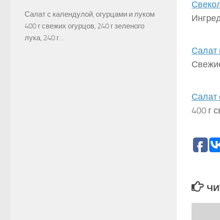
Свекол
Салат с календулой, огурцами и луком
Ингред
400 г свежих огурцов, 240 г зеленого
лука, 240 г…
Салат 
Свежие
Салат 
400 г 
ЧИ