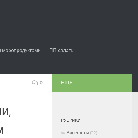
и морепродуктами
ПП салаты
0
ЕЩЁ
и,
РУБРИКИ
м
Винегреты
(22)