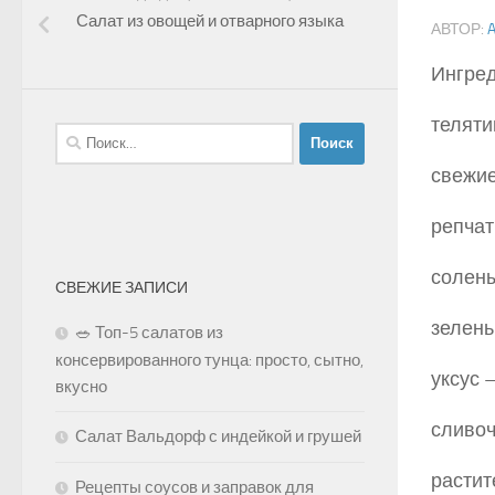
Салат из овощей и отварного языка
АВТОР:
Ингред
теляти
Найти:
свежи
репчат
солены
СВЕЖИЕ ЗАПИСИ
зелень
🥗 Топ-5 салатов из
консервированного тунца: просто, сытно,
уксус —
вкусно
сливоч
Салат Вальдорф с индейкой и грушей
растит
Рецепты соусов и заправок для