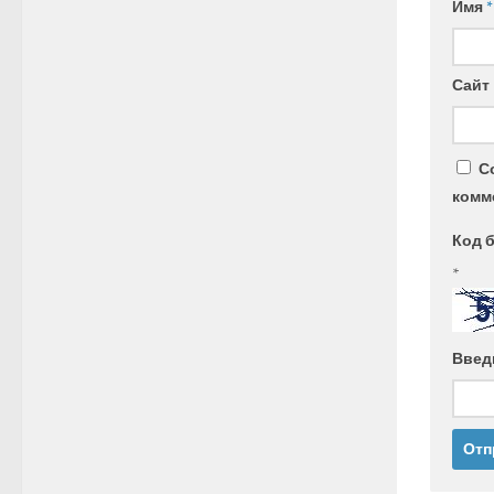
Имя
*
Сайт
С
комм
Код 
*
Введ