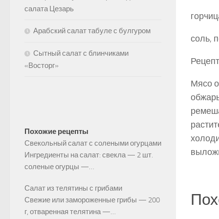
салата Цезарь
горчица
Арабский салат табуле с булгуром
соль, 
Сытный салат с блинчиками
Рецепт
«Восторг»
Мясо о
обжарь
ремеша
растит
Похожие рецепты
холоди
Свекольный салат с солеными огурцами
выложи
Ингредиенты на салат: свекла — 2 шт.
соленые огурцы —…
Салат из телятины с грибами
Пох
Свежие или замороженные грибы — 200
г, отваренная телятина —…