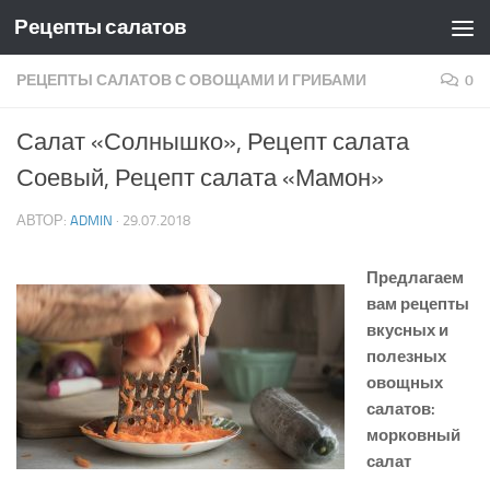
Рецепты салатов
Skip to content
РЕЦЕПТЫ САЛАТОВ С ОВОЩАМИ И ГРИБАМИ
0
Салат «Солнышко», Рецепт салата
Соевый, Рецепт салата «Мамон»
АВТОР:
ADMIN
·
29.07.2018
Предлагаем
вам рецепты
вкусных и
полезных
овощных
салатов:
морковный
салат