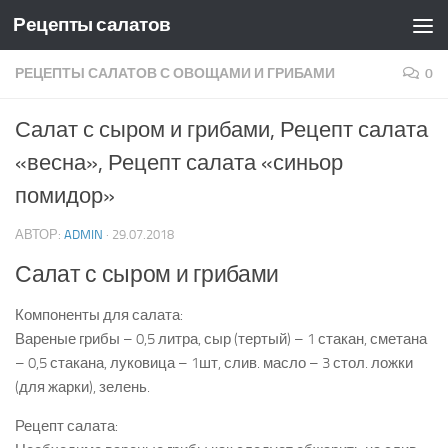
Рецепты салатов
Skip to content
РЕЦЕПТЫ САЛАТОВ С ОВОЩАМИ И ГРИБАМИ
0
Салат с сыром и грибами, Рецепт салата
«весна», Рецепт салата «синьор
помидор»
АВТОР:
ADMIN
·
29.07.2018
Салат с сыром и грибами
Компоненты для салата:
Вареные грибы – 0,5 литра, сыр (тертый) – 1 стакан, сметана
– 0,5 стакана, луковица – 1шт, слив. масло – 3 стол. ложки
(для жарки), зелень.
Рецепт салата: