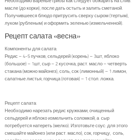
Необходимо вареные грибы как следует обжарить на слив.
масле (до корки), после дать остыть и залить сметаной.
Получившееся блюдо притрусить сверху сыром (тертым),
луком (рубленым) и оформить зеленью (измельченной).
Рецепт салата «весна»
Компоненты для салата:
Редис – 4-5 пучков, сельдерей (корень) – 3шт, яблоко
(большое) – 1шт, сыр – 2 кусочка, раст. масло – четверть
стакана (можно майонез), соль, сок (лимонный) – 1 лимон,
салатные листья, горчица (готовая) – 1 стол. ложка.
Рецепт салата:
Необходимо нарезать редис кружками, очищенный
сельдерей и яблоко измельчить соломкой, а сыр
потребуется натереть (мелко). Изготовьте соус: для этого
смешайте майонез (или раст. масло), сок, горчицу, соль,