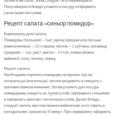
залейте им салат, и как следует, все перемешайте.
Получившееся блюдо уложить в посуду и оформить
салатными листьями.
Рецепт салата «синьор помидор»
Компоненты для салата:
Помидоры (большие) – 5шт, орехи (грецкие или лесные,
измельченные) – 0,5 стакана, чеснок – 2 зубчика, луковица
(средняя) – 1шт, раст. масло – 3 стол. ложки (можно
майонез), соль, зелень, перец.
Рецепт салата:
Необходимо порезать помидоры на кружки, лук на
полукольца (или кольца), чеснок раздавить и смешать с
орехами (измельченными). Затем уложить дно посуды
помидорами, покрыть их луком (слой), приправить специями
и завершить орехово-чесночным слоем. Далее блюдо,
следует залить маслом (можно майонезом), и отставить в
холодильник, сроком на 30 минут. При сервировке, оформить