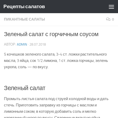
Рецепты салатов
Skip to content
ПИКАНТНЫЕ САЛАТЫ
0
Зеленый салат с горчичным соусом
АВТОР:
ADMIN
·
28.07.2018
5 кочешков зеленого салата, 3-4 ст. ложки растительного
масла, 3 яйца, сок 1/2 лимона, 1 ст. ложка горчицы, зелень
укропа, соль — по вкусу.
Зеленый салат
Промыть листья салата под струей холодной воды и дать
стечь. Приготовить заправку из горчицы с маслом и
лимонным соком, в которую добавить соль и мелко
нарезанный укроп по вкусу. Сваренные вкрутую яйца