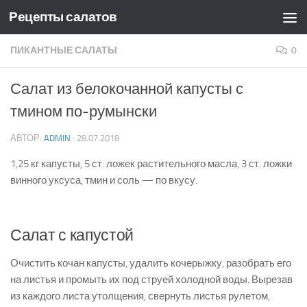
Рецепты салатов
Skip to content
ПИКАНТНЫЕ САЛАТЫ
0
Салат из белокочанной капусты с
тмином по-румынски
АВТОР:
ADMIN
·
28.07.2018
1,25 кг капусты, 5 ст. ложек растительного масла, 3 ст. ложки
винного уксуса, тмин и соль — по вкусу.
Салат с капустой
Очистить кочан капусты, удалить кочерыжку, разобрать его
на листья и промыть их под струей холодной воды. Вырезав
из каждого листа утолщения, свернуть листья рулетом,