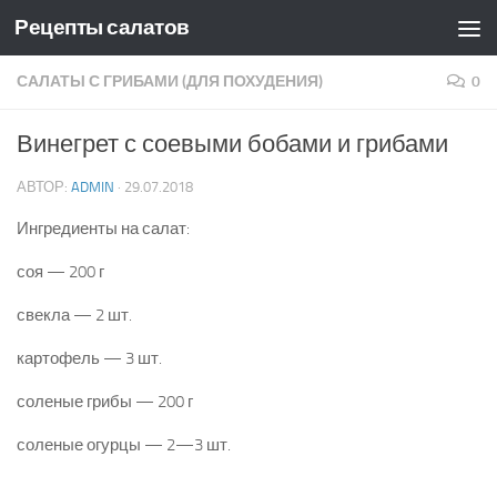
Рецепты салатов
Skip to content
САЛАТЫ С ГРИБАМИ (ДЛЯ ПОХУДЕНИЯ)
0
Винегрет с соевыми бобами и грибами
АВТОР:
ADMIN
·
29.07.2018
Ингредиенты на салат:
соя — 200 г
свекла — 2 шт.
картофель — 3 шт.
соленые грибы — 200 г
соленые огурцы — 2—3 шт.