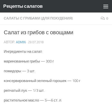
Рецепты салатов
Skip to content
САЛАТЫ С ГРИБАМИ (ДЛЯ ПОХУДЕНИЯ)
0
Салат из грибов с овощами
АВТОР:
ADMIN
·
29.07.2018
Ингредиенты на салат:
маринованные грибы — 300 г
помидоры — 3 шт.
консервированный зеленый горошек — 100 г
репчатый лук — 1/3 шт.
растительное масло — 5—6 ст. л.