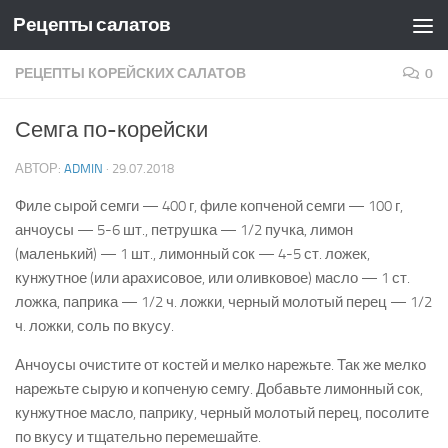
Рецепты салатов
Skip to content
РЕЦЕПТЫ КОРЕЙСКИХ САЛАТОВ
0
Семга по-корейски
АВТОР:
ADMIN
·
29.07.2018
Филе сырой семги — 400 г, филе копченой семги — 100 г,
анчоусы — 5-6 шт., петрушка — 1/2 пучка, лимон
(маленький) — 1 шт., лимонный сок — 4-5 ст. ложек,
кунжутное (или арахисовое, или оливковое) масло — 1 ст.
ложка, паприка — 1/2 ч. ложки, черный молотый перец — 1/2
ч. ложки, соль по вкусу.
Анчоусы очистите от костей и мелко нарежьте. Так же мелко
нарежьте сырую и копченую семгу. Добавьте лимонный сок,
кунжутное масло, паприку, черный молотый перец, посолите
по вкусу и тщательно перемешайте.