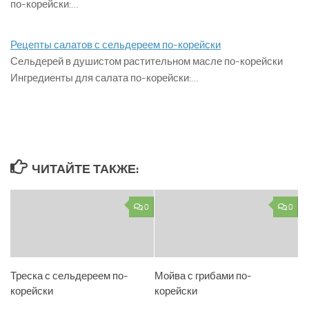
по-корейски:…
Рецепты салатов с сельдереем по-корейски
Сельдерей в душистом растительном масле по-корейски
Ингредиенты для салата по-корейски:…
ЧИТАЙТЕ ТАКЖЕ:
0
0
Треска с сельдереем по-
Мойва с грибами по-
корейски
корейски