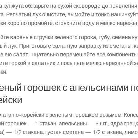
 кунжута обжарьте на сухой сковороде до появления
а. Репчатый лук очистите, вымойте и тонко нашинкуйт
ки хорошо промойте, стряхните воду и мелко нарежьт
те вареные стручки зеленого гороха, тубу, семена ку
ый лук. Приготовьте салатную заправку из сметаны, к
е ею салат. Тщательно переме­шайте все компоненты
те горкой в са­латник и посыпьте мелко нарезанной 
ки.
еный горошек с апельсинами п
ейски
лата по-корейски с зеленым горошком возьмем: Кон
й горошек — 1 стакан, апель­сины — 3 шт., ядра грецк
а) — 1/2 стакана, густая сметана — 1/2 стакана, лимо