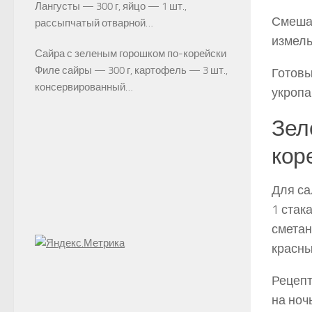
Лангусты — 300 г, яйцо — 1 шт.,
Смешай
рассыпчатый отварной…
измель
Сайра с зеленым горошком по-корейски
Филе сайры — 300 г, картофель — 3 шт.,
Готовы
консервирован­ный…
укропа
Зел
кор
Для са
1 стак
сметан
красны
Рецепт
на ноч