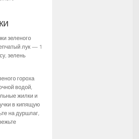
ки
чки зеленого
репчатый лук — 1
су, зелень
леного гороха
очной водой,
льные жилки и
учки в ки­пящую
ьте на дуршлаг,
режьте