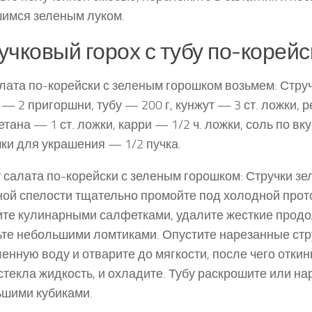
имся зеленым луком.
учковый горох с тубу по-корейс
лата по-корейски с зеленым горошком возьмем: Стру
 — 2 пригоршни, тубу — 200 г, кунжут — 3 ст. ложки, 
етана — 1 ст. ложки, карри — 1/2 ч. ложки, соль по вку
ки для украшения — 1/2 пучка.
 салата по-корейски с зеленым горошком: Стручки зе
ой спелости тщательно про­мойте под холодной прот
те кулинарными салфетками, удалите жесткие продо
те небольшими ломтиками. Опустите нарезанные стр
енную воду и отварите до мягкости, после чего откин
стекла жидкость, и охладите. Тубу раскрошите или на
шими кубиками.