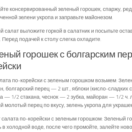
те консервированный зеленый горошек, спаржу, ред
ченной зелени укропа и заправьте май­онезом.
й салат выложите горкой в салатник и посыпьте ос­т
. Перед подачей к столу слегка охла­дите.
еный горошек с болгарским пе
ейски
лата по-корейски с зеленым горошком возьмем: Зел
ан, болгарский перец — 2 шт., яблоки (кисло-сладких с
а — 1/2 ста­кана, чеснок — 2 зубка, майоран — 1/2 ч. 
й молотый перец по вкусу, зелень укропа для ук­раше
 салата по-корейски с зеленым горошком: Зеленый г
ь в холодной воде, после чего промойте, залейте нов