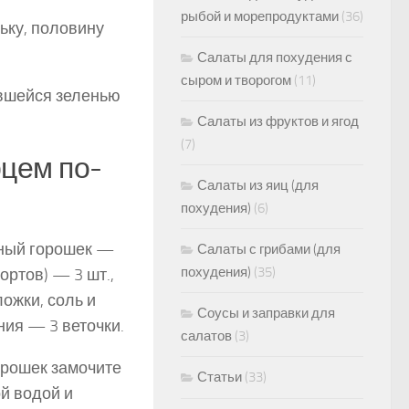
рыбой и морепродуктами
(36)
ьку, половину
Салаты для похудения с
сыром и творогом
(11)
авшейся зеленью
Салаты из фруктов и ягод
(7)
рцем по-
Салаты из яиц (для
похудения)
(6)
еный горошек —
Салаты с грибами (для
похудения)
(35)
ортов) — 3 шт.,
ложки, соль и
Соусы и заправки для
ния — 3 веточки.
салатов
(3)
орошек замочите
Статьи
(33)
ой водой и