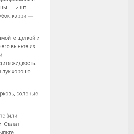
рцы — 2 шт.,
убок, кар­ри —
ымойте щеткой и
чего выньте из
и.
дите жидкость.
 лук хорошо
рковь, соленые
те (или
и. Салат
сыпьте