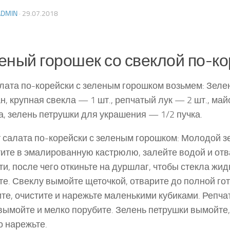
ADMIN
·
29.07.2018
еный горошек со свеклой по-к
лата по-корейски с зеленым горошком возьмем: Зел
ан, крупная свекла — 1 шт., репчатый лук — 2 шт., ма
а, зелень пет­рушки для украшения — 1/2 пучка.
 салата по-корейски с зеленым горошком: Молодой 
ите в эмалированную ка­стрюлю, залейте водой и отв
ти, после чего от­киньте на дуршлаг, чтобы стекла жидк
те. Свеклу вымойте щеточкой, отварите до полной гот
те, очистите и нарежьте маленькими кубиками. Репча
 вымойте и мелко порубите. Зелень петрушки вымойте,
о нарежьте.