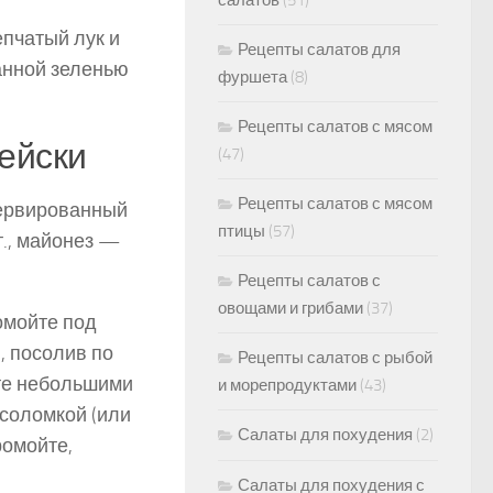
салатов
(51)
епчатый лук и
Рецепты салатов для
анной зеленью
фуршета
(8)
Рецепты салатов с мясом
ейски
(47)
Рецепты салатов с мясом
сервированный
птицы
(57)
т., майонез —
Рецепты салатов с
овощами и грибами
(37)
омойте под
, посолив по
Рецепты салатов с рыбой
ьте небольшими
и морепродуктами
(43)
 соломкой (или
Салаты для похудения
(2)
о­мойте,
Салаты для похудения с