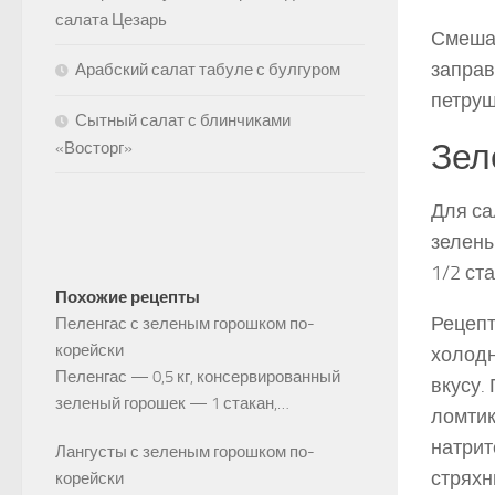
салата Цезарь
Смешай
заправ
Арабский салат табуле с булгуром
петруш
Сытный салат с блинчиками
Зел
«Восторг»
Для са
зелены
1/2 ст
Похожие рецепты
Рецепт
Пеленгас с зеленым горошком по-
корейски
холодн
Пеленгас — 0,5 кг, консервированный
вкусу.
зеленый горо­шек — 1 стакан,…
ломтик
натрит
Лангусты с зеленым горошком по-
стряхн
корейски