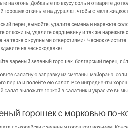
ьте на огонь. Добавьте по вкусу соль и отварите до по
й горошек от­киньте на дуршлаг, чтобы стекла жидкост
ский перец вымойте, удалите семена и нарежьте со­л
те от кожицы, удалите сердцевину и так же нарежьте 
е на терке с крупными от­верстиями). Чеснок очистите
аздавите на чеснокодавке).
те вареный зеленый горошек, болгарский перец, ябло
овьте салатную заправку из сметаны, майорана, соли
го перца и полейте ею салат. Все ингредиен­ты хоро
й салат выложите горкой в са­латник и украсьте вым
.
еный горошек с морковью по-к
лата по-корейски с зеленым горошком возьмем: Кон