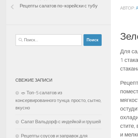
Рецепты салатов по-корейски с тубу
АВТОР:
Зел
Найти:
Для са
1 стак
стакан
СВЕЖИЕ ЗАПИСИ
Рецепт
помест
🥗 Топ-5 салатов из
мягкос
консервированного тунца: просто, сытно,
вкусно
остуди
охлади
Салат Вальдорф с индейкой и грушей
стите,
и мелк
Рецепты соусов и заправок для