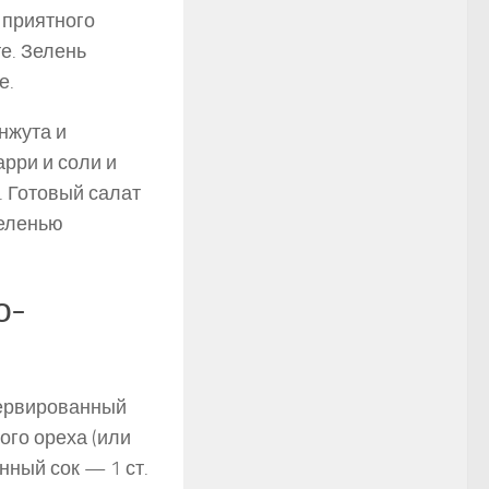
 приятного
е. Зелень
е.
нжута и
арри и соли и
. Готовый салат
зеленью
о-
сервированный
ого ореха (или
нный сок — 1 ст.