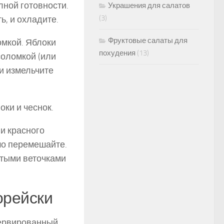
лной готовности.
Украшения для салатов
(3)
ь, и охладите.
Фруктовые салаты для
омкой. Яблоки
похудения
(13)
соломкой (или
 и измельчите
ки и чеснок.
 и красного
шо перемешайте.
ытыми веточками
орейски
сервированный