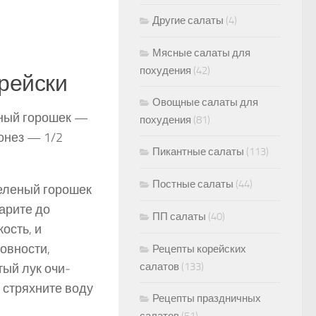
Другие салаты
(4)
Мясные салаты для
похудения
(42)
орейски
Овощные салаты для
еный горошек —
похудения
(81)
йонез — 1/2
Пикантные салаты
(113)
Постные салаты
(44)
зеленый горошек
арите до
ПП салаты
(40)
ость, и
овности,
Рецепты корейских
салатов
(133)
тый лук очи­
 стряхните воду
Рецепты праздничных