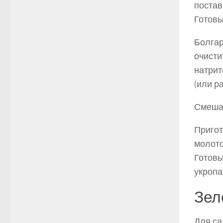
постав
Готовы
Болгар
очисти
натрит
(или р
Смешай
Пригот
молото
Готовы
укропа
Зел
Для са