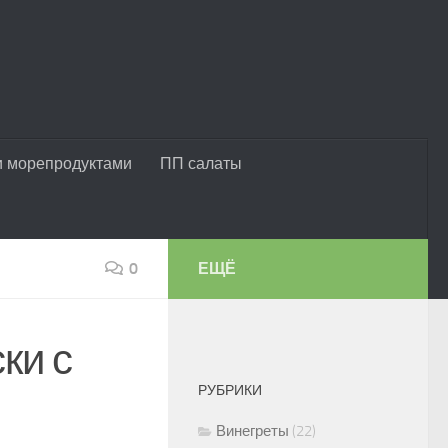
и морепродуктами
ПП салаты
0
ЕЩЁ
ки с
РУБРИКИ
Винегреты
(22)