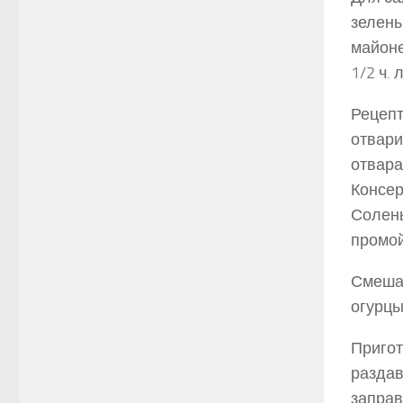
зелены
майоне
1/2 ч. 
Рецепт
отвари
отвара
Консер
Солены
промой
Смешай
огурцы
Пригот
раздав
заправ