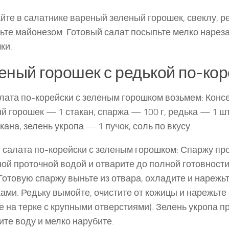
те в салатнике вареный зеленый горошек, свеклу, р
ьте майонезом. Готовый салат посыпьте мелко нарез
ки.
еный горошек с редькой по-кор
лата по-корейски с зеленым горошком возьмем: Кон
й горошек — 1 стакан, спар­жа — 100 г, редька — 1 ш
акана, зелень укропа — 1 пучок, соль по вкусу.
 салата по-корейски с зеленым горошком: Спаржу пр
ой проточной водой и отварите до полной готовности
 Готовую спаржу выньте из отвара, охладите и нареж
ами. Редь­ку вымойте, очистите от кожицы и нарежьте
е на терке с крупными отверстиями). Зелень укропа пр
ите воду и мелко нарубите.