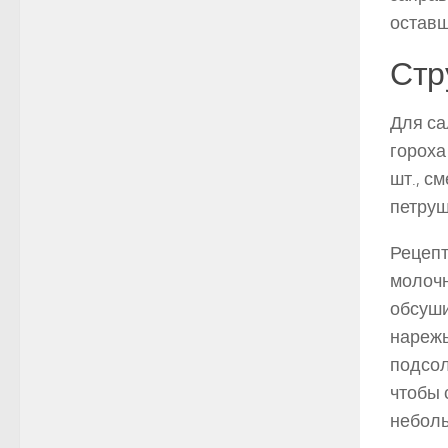
оставш
Стр
Для са
гороха
шт., см
петруш
Рецепт
молочн
обсуши
нарежь
подсол
чтобы 
неболь