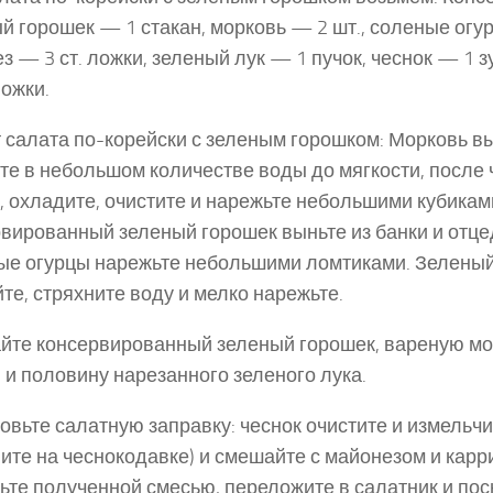
й горошек — 1 стакан, мор­ковь — 2 шт., соленые огу
з — 3 ст. ложки, зеленый лук — 1 пучок, чеснок — 1 з
ложки.
 салата по-корейски с зеленым горошком: Морковь в
те в небольшом количе­стве воды до мягкости, после 
, охладите, очистите и нарежьте небольшими кубикам
вирован­ный зеленый горошек выньте из банки и отце
е огурцы нарежьте небольшими ломтиками. Зеленый
те, стряхните воду и мелко нарежьте.
те консервированный зеленый горошек, вареную мо
 и половину нарезанного зеленого лука.
овьте салатную заправку: чеснок очистите и измель­чи
ите на чеснокодавке) и смешайте с майонезом и карр
ьте полученной смесью, переложите в са­латник и по