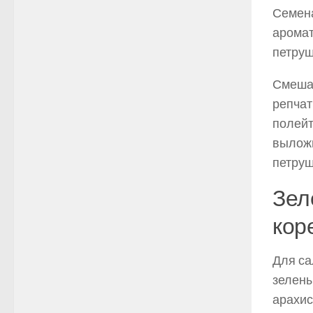
Семена
аромат
петруш
Смешай
репчат
полейт
выложи
петруш
Зел
кор
Для са
зелены
арахис