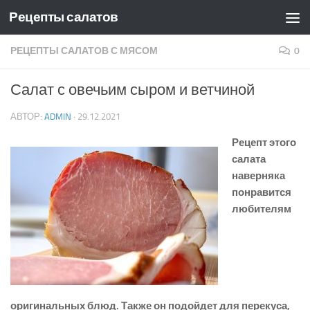
Рецепты салатов
Skip to content
РЕЦЕПТЫ САЛАТОВ С МЯСОМ
0
Салат с овечьим сыром и ветчиной
АВТОР:
ADMIN
·
29.12.2021
Рецепт этого
салата
наверняка
понравится
любителям
оригинальных блюд. Также он подойдет для перекуса,