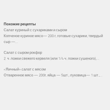
Похожие рецепты
Салат куриный с сухариками и сыром
Копченое куриное мясо— 200 г, готовые сухарики, твердый
сыр —…
Салат с сыром рокфор
2 ч. ложки свежего кервеля (или 1/4 ч. ложки сушеного),…
«Яичный» салат с мясом
Отваренное мясо — 200г, яйца — 5шт., луковица— 1 шт.,…