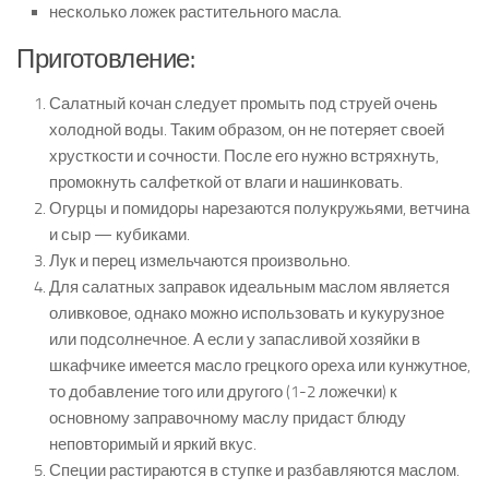
несколько ложек растительного масла.
Приготовление:
Салатный кочан следует промыть под струей очень
холодной воды. Таким образом, он не потеряет своей
хрусткости и сочности. После его нужно встряхнуть,
промокнуть салфеткой от влаги и нашинковать.
Огурцы и помидоры нарезаются полукружьями, ветчина
и сыр — кубиками.
Лук и перец измельчаются произвольно.
Для салатных заправок идеальным маслом является
оливковое, однако можно использовать и кукурузное
или подсолнечное. А если у запасливой хозяйки в
шкафчике имеется масло грецкого ореха или кунжутное,
то добавление того или другого (1-2 ложечки) к
основному заправочному маслу придаст блюду
неповторимый и яркий вкус.
Специи растираются в ступке и разбавляются маслом.