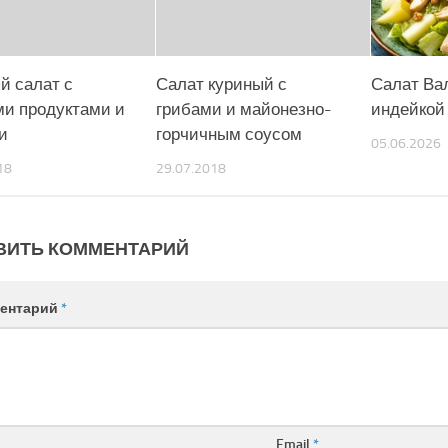
й салат с
Салат куриный с
Салат Ва
и продуктами и
грибами и майонезно-
индейкой
и
горчичным соусом
05.06.2026
18
29.07.2018
ВИТЬ КОММЕНТАРИЙ
ентарий
*
Email
*