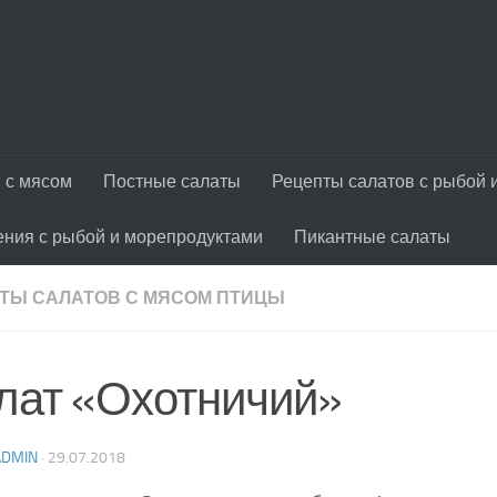
 с мясом
Постные салаты
Рецепты салатов с рыбой 
ения с рыбой и морепродуктами
Пикантные салаты
ТЫ САЛАТОВ С МЯСОМ ПТИЦЫ
лат «Охотничий»
ADMIN
·
29.07.2018