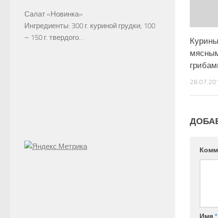
Салат «Новинка»
Ингредиенты: 300 г. куриной грудки; 100
– 150 г. твердого…
Курины
мясным
грибам
28.07.20
ДОБА
Комм
Имя
*