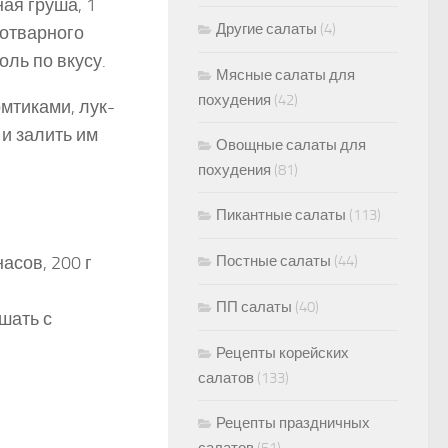
ная груша, 1
Другие салаты
(4)
 отварного
оль по вкусу.
Мясные салаты для
похудения
(42)
мтиками, лук-
и залить им
Овощные салаты для
похудения
(81)
Пикантные салаты
(113)
асов, 200 г
Постные салаты
(44)
ПП салаты
(40)
шать с
Рецепты корейских
салатов
(133)
Рецепты праздничных