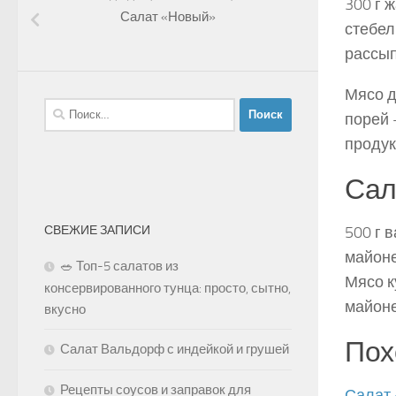
300 г 
Салат «Новый»
стебел
рассып
Мясо д
Найти:
порей 
продук
Сал
СВЕЖИЕ ЗАПИСИ
500 г 
майоне
🥗 Топ-5 салатов из
Мясо к
консервированного тунца: просто, сытно,
майоне
вкусно
Пох
Салат Вальдорф с индейкой и грушей
Рецепты соусов и заправок для
Салат 