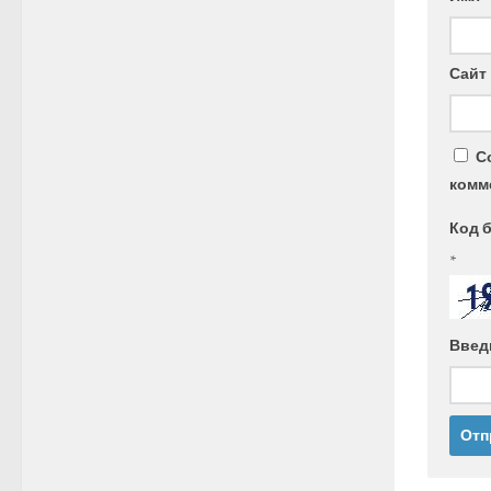
Сайт
С
комм
Код 
*
Введ