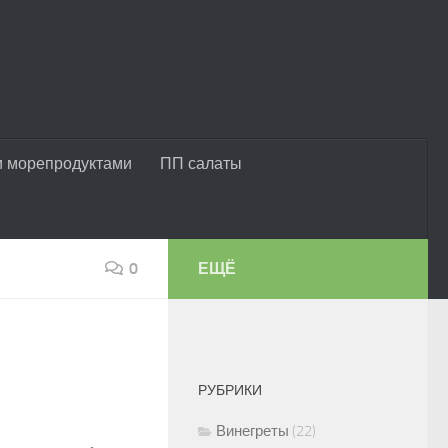
и морепродуктами
ПП салаты
0
ЕЩЁ
РУБРИКИ
Винегреты
(22)