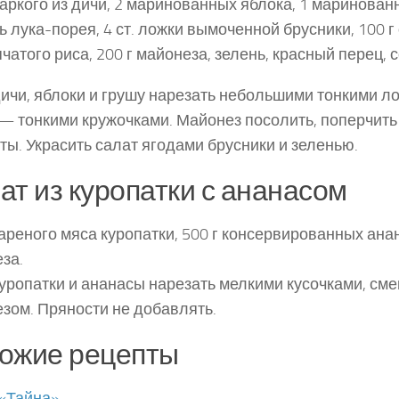
жаркого из дичи, 2 маринованных яблока, 1 маринован
ь лука-порея, 4 ст. ложки вымоченной брусники, 100 г
чатого риса, 200 г майонеза, зелень, красный перец, с
ичи, яблоки и грушу нарезать небольшими тонкими ло
— тонкими кружочками. Майонез посолить, поперчить 
ты. Украсить салат ягодами брусники и зеленью.
ат из куропатки с ананасом
вареного мяса куропатки, 500 г консервированных анан
за.
уропатки и ананасы нарезать мелкими кусочками, сме
зом. Пряности не добавлять.
ожие рецепты
«Тайна»