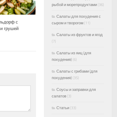
рыбой и морепродуктами
(36)
Салаты для похудения с
льдорф с
сыром и творогом
(11)
 и грушей
Салаты из фруктов и ягод
(7)
Салаты из яиц (для
похудения)
(6)
Салаты с грибами (для
похудения)
(35)
Соусы и заправки для
салатов
(3)
Статьи
(33)