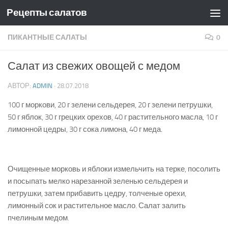
Рецепты салатов
Skip to content
ПИКАНТНЫЕ САЛАТЫ
0
Салат из свежих овощей с медом
АВТОР:
ADMIN
·
28.07.2018
100 г моркови, 20 г зелени сельдерея, 20 г зелени петрушки,
50 г яблок, 30 г грецких орехов, 40 г растительного масла, 10 г
лимонной цедры, 30 г сока лимона, 40 г меда.
Очищенные морковь и яблоки измельчить на терке, посолить
и посыпать мелко нарезанной зеленью сельдерея и
петрушки, затем прибавить цедру, толченые орехи,
лимонный сок и растительное масло. Салат залить
пчелиным медом.