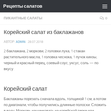
Рецепты салатов
Skip to content
ПИКАНТНЫЕ САЛАТЫ
0
Корейский салат из баклажанов
АВТОР:
ADMIN
·
28.07.2018
2 баклажана, 2 моркови, 2 головки лука, 1 стакан
растительного масла, 1 головка чеснока, 1 пучок кинзы,
черный и красный перец, соевый соус, уксус, соль — по
вкусу.
Корейский салат
Баклажаны порезать сначала вдоль, толщиной 1 см, а потом
по диагонали, чтобы получились длинные полоски. Сложить
в воду. Морковь нашинковать на корейской терке или