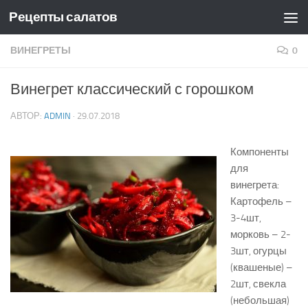
Рецепты салатов
Skip to content
ВИНЕГРЕТЫ
0
Винегрет классический с горошком
АВТОР:
ADMIN
·
29.07.2018
Компоненты
для
винегрета:
Картофель –
3-4шт,
морковь – 2-
3шт, огурцы
(квашеные) –
2шт, свекла
(небольшая)