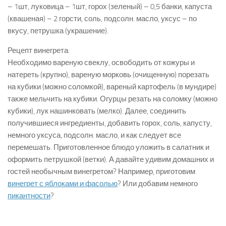
– 1шт, луковица – 1шт, горох (зеленый) – 0,5 банки, капуста
(квашеная) – 2 горсти, соль, подсолн. масло, уксус – по
вкусу, петрушка (украшение).
Рецепт винегрета:
Необходимо вареную свеклу, освободить от кожуры и
натереть (крупно), вареную морковь (очищенную) порезать
на кубики (можно соломкой), вареный картофель (в мундире)
также мельчить на кубики. Огурцы резать на соломку (можно
кубики), лук нашинковать (мелко). Далее, соединить
получившиеся ингредиенты, добавить горох, соль, капусту,
немного уксуса, подсолн. масло, и как следует все
перемешать. Приготовленное блюдо уложить в салатник и
оформить петрушкой (ветки). А давайте удивим домашних и
гостей необычным винегретом? Например, приготовим
винегрет с яблоками и фасолью
? Или добавим немного
пикантности
?